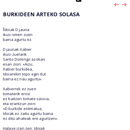
BURKIDEEN ARTEKO SOLASA
I
doiak D jauna
ikusi omen zuen
baina agurtu ez.
D jaunak Xabier
ikusi zuelarik
Santo Domingo azokan
esan zion: «Aizu,
Xabier burkidea,
Idoiarekin topo egin dut
baina ez nau agurtu».
Xabierrek ez zuen
tomaterik erosi
ez baitzen tomate sasoia,
eta erantzun zion:
«D burkide estimatua,
Idoiak ez zaitu agurtu baina
ez ditu ahateak ere agurtzen».
Halaxe izan zen. Idoiak