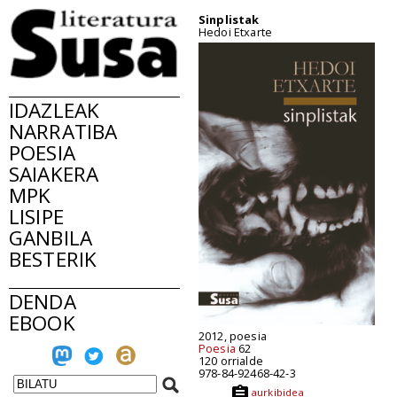
Sinplistak
Hedoi Etxarte
IDAZLEAK
NARRATIBA
POESIA
SAIAKERA
MPK
LISIPE
GANBILA
BESTERIK
DENDA
EBOOK
2012, poesia
Poesia
62
120 orrialde
978-84-92468-42-3
aurkibidea