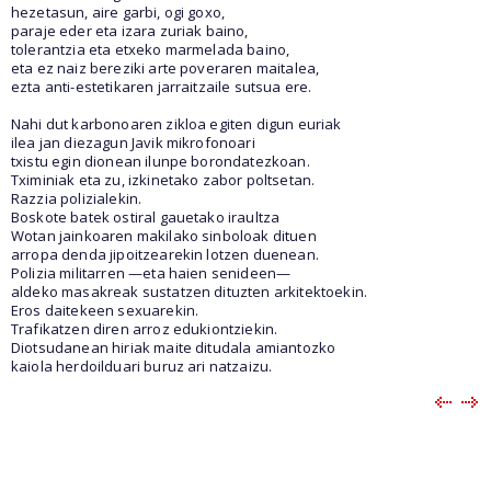
hezetasun, aire garbi, ogi goxo,
paraje eder eta izara zuriak baino,
tolerantzia eta etxeko marmelada baino,
eta ez naiz bereziki arte poveraren maitalea,
ezta anti-estetikaren jarraitzaile sutsua ere.
Nahi dut karbonoaren zikloa egiten digun euriak
ilea jan diezagun Javik mikrofonoari
txistu egin dionean ilunpe borondatezkoan.
Tximiniak eta zu, izkinetako zabor poltsetan.
Razzia polizialekin.
Boskote batek ostiral gauetako iraultza
Wotan jainkoaren makilako sinboloak dituen
arropa denda jipoitzearekin lotzen duenean.
Polizia militarren —eta haien senideen—
aldeko masakreak sustatzen dituzten arkitektoekin.
Eros daitekeen sexuarekin.
Trafikatzen diren arroz edukiontziekin.
Diotsudanean hiriak maite ditudala amiantozko
kaiola herdoilduari buruz ari natzaizu.