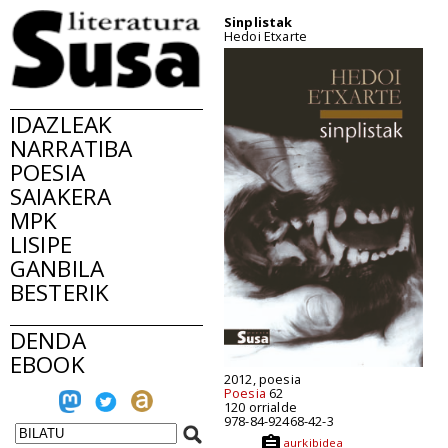
Sinplistak
Hedoi Etxarte
IDAZLEAK
NARRATIBA
POESIA
SAIAKERA
MPK
LISIPE
GANBILA
BESTERIK
DENDA
EBOOK
2012, poesia
Poesia
62
120 orrialde
978-84-92468-42-3
aurkibidea