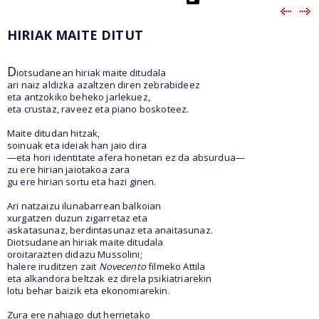
HIRIAK MAITE DITUT
D
iotsudanean hiriak maite ditudala
ari naiz aldizka azaltzen diren zebrabideez
eta antzokiko beheko jarlekuez,
eta crustaz, raveez eta piano boskoteez.
Maite ditudan hitzak,
soinuak eta ideiak han jaio dira
—eta hori identitate afera honetan ez da absurdua—
zu ere hirian jaiotakoa zara
gu ere hirian sortu eta hazi ginen.
Ari natzaizu ilunabarrean balkoian
xurgatzen duzun zigarretaz eta
askatasunaz, berdintasunaz eta anaitasunaz.
Diotsudanean hiriak maite ditudala
oroitarazten didazu Mussolini;
halere iruditzen zait
Novecento
filmeko Attila
eta alkandora beltzak ez direla psikiatriarekin
lotu behar baizik eta ekonomiarekin.
Zura ere nahiago dut herrietako