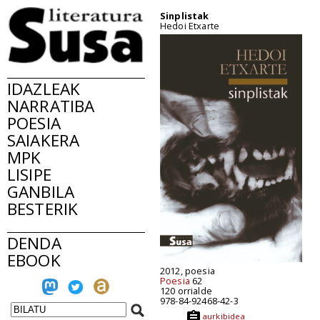
Sinplistak
Hedoi Etxarte
IDAZLEAK
NARRATIBA
POESIA
SAIAKERA
MPK
LISIPE
GANBILA
BESTERIK
DENDA
EBOOK
2012, poesia
Poesia
62
120 orrialde
978-84-92468-42-3
aurkibidea