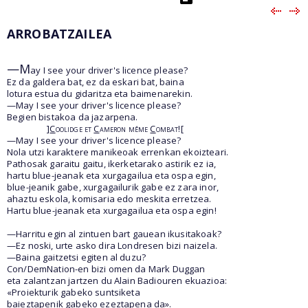
ARROBATZAILEA
—M
ay I see your driver's licence please?
Ez da galdera bat, ez da eskari bat, baina
lotura estua du gidaritza eta baimenarekin.
—May I see your driver's licence please?
Begien bistakoa da jazarpena.
]
C
oolidge et
C
ameron même
C
ombat!
[
—May I see your driver's licence please?
Nola utzi karaktere manikeoak errenkan ekoizteari.
Pathosak garaitu gaitu, ikerketarako astirik ez ia,
hartu blue-jeanak eta xurgagailua eta ospa egin,
blue-jeanik gabe, xurgagailurik gabe ez zara inor,
ahaztu eskola, komisaria edo meskita erretzea.
Hartu blue-jeanak eta xurgagailua eta ospa egin!
—Harritu egin al zintuen bart gauean ikusitakoak?
—Ez noski, urte asko dira Londresen bizi naizela.
—Baina gaitzetsi egiten al duzu?
Con/DemNation-en bizi omen da Mark Duggan
eta zalantzan jartzen du Alain Badiouren ekuazioa:
«Proiekturik gabeko suntsiketa
baieztapenik gabeko ezeztapena da».