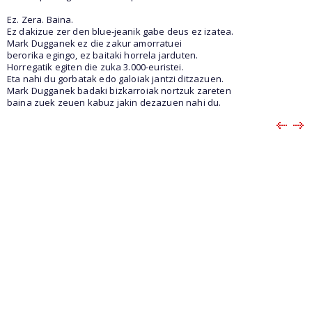
Ez. Zera. Baina.
Ez dakizue zer den blue-jeanik gabe deus ez izatea.
Mark Dugganek ez die zakur amorratuei
berorika egingo, ez baitaki horrela jarduten.
Horregatik egiten die zuka 3.000-euristei.
Eta nahi du gorbatak edo galoiak jantzi ditzazuen.
Mark Dugganek badaki bizkarroiak nortzuk zareten
baina zuek zeuen kabuz jakin dezazuen nahi du.