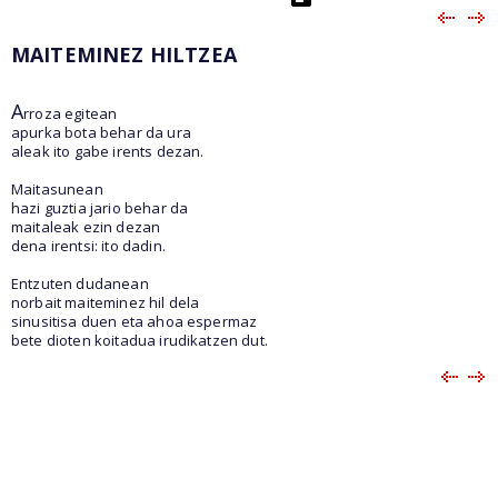
MAITEMINEZ HILTZEA
A
rroza egitean
apurka bota behar da ura
aleak ito gabe irents dezan.
Maitasunean
hazi guztia jario behar da
maitaleak ezin dezan
dena irentsi: ito dadin.
Entzuten dudanean
norbait maiteminez hil dela
sinusitisa duen eta ahoa espermaz
bete dioten koitadua irudikatzen dut.