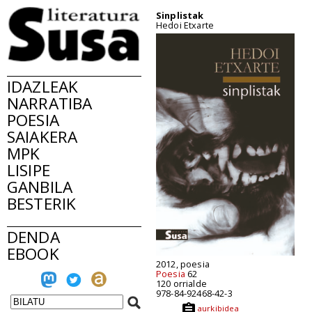
Sinplistak
Hedoi Etxarte
IDAZLEAK
NARRATIBA
POESIA
SAIAKERA
MPK
LISIPE
GANBILA
BESTERIK
DENDA
EBOOK
2012, poesia
Poesia
62
120 orrialde
978-84-92468-42-3
aurkibidea