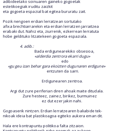
adibideetako soinuaren gaineko gogoetak
estetikoegiak iruditu zaizkit
eta gogoeta espazial bat egitea bururatu zait.
Pozik nengoen erdian lerratzean sortutako
afixa brechtiarrarekin eta erdian lerratzen jarraitzea
erabaki dut. Nahiz eta, ziurrenik, ezkerrean lerratuta
hobe geldituko litzatekeen gogoeta espaziala.
4. adib.:
Bada erdigunearekiko obsesioa,
«alderdia zentrora ekarri dugu»
edo
«gu geu izan behar gara ekoizten dugunaren erdigune»
entzuten da sarri.
Erdigunearen zentroa.
Argi dut zure periferian diren ahoak maite ditudala.
Zure hesteez, zainez, birikez, burmuinez
ez dut ezer jakin nahi.
Gogoaserik nintzen. Erdian lerratzearen baliabide tek-
nikoak ideia bat plastikoagoa egiteko aukera eman dit.
Hala ere kontrapuntu politikoa falta zitzaion.
Kontrapuntu politikorik gabe poemak ez zukeen