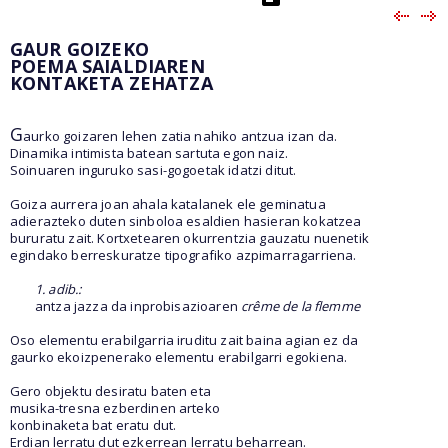
GAUR GOIZEKO
POEMA SAIALDIAREN
KONTAKETA ZEHATZA
G
aurko goizaren lehen zatia nahiko antzua izan da.
Dinamika intimista batean sartuta egon naiz.
Soinuaren inguruko sasi-gogoetak idatzi ditut.
Goiza aurrera joan ahala katalanek ele geminatua
adierazteko duten sinboloa esaldien hasieran kokatzea
bururatu zait. Kortxetearen okurrentzia gauzatu nuenetik
egindako berreskuratze tipografiko azpimarragarriena.
1. adib.:
antza jazza da inprobisazioaren
crême de la flemme
Oso elementu erabilgarria iruditu zait baina agian ez da
gaurko ekoizpenerako elementu erabilgarri egokiena.
Gero objektu desiratu baten eta
musika-tresna ezberdinen arteko
konbinaketa bat eratu dut.
Erdian lerratu dut ezkerrean lerratu beharrean.