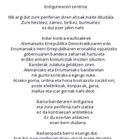
Erdigunearen zentroa.
Nik argi dut zure periferian diren ahoak maite ditudala.
Zure hesteez, zainez, birikez, burmuinez
ez dut ezer jakin nahi.
Indar kontra-iraultzaileek
Alemaniako Errepublika Demokratikoaren edo
Errumaniako Herri Errepublikaren erorialdia ospatzeko
gobernuaren bandera zaharrak hartu eta
erdiko armarri komunistak mozten zituzten.
Banderak zulatuta gelditzen ziren.
Alemaniako eta Errumaniako banderetan
nik guztiz kontrakoa egingo nuke.
Atzeko gorria, urdina eta horia bost axola zaizkit niri,
poste elektrikoak, konpasak, garia,
mailua eta izar gorriak nahi ditut.
Baina banderaren erdigunea
eta zure periferia nahi izatea
ez da kontraesan antitetikoa.
Ez du ezertan aldatzen
esan berri dudana.
Badaezpada berriz esango dut.
Argi dut zure periferian diren ahoak maite ditudala.