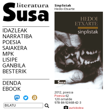
Sinplistak
Hedoi Etxarte
IDAZLEAK
NARRATIBA
POESIA
SAIAKERA
MPK
LISIPE
GANBILA
BESTERIK
DENDA
EBOOK
2012, poesia
Poesia
62
120 orrialde
978-84-92468-42-3
aurkibidea