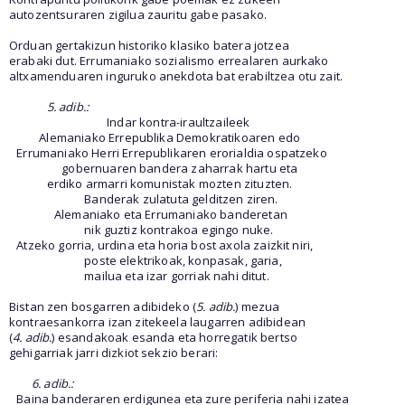
autozentsuraren zigilua zauritu gabe pasako.
Orduan gertakizun historiko klasiko batera jotzea
erabaki dut. Errumaniako sozialismo errealaren aurkako
altxamenduaren inguruko anekdota bat erabiltzea otu zait.
5. adib.:
Indar kontra-iraultzaileek
Alemaniako Errepublika Demokratikoaren edo
Errumaniako Herri Errepublikaren erorialdia ospatzeko
gobernuaren bandera zaharrak hartu eta
erdiko armarri komunistak mozten zituzten.
Banderak zulatuta gelditzen ziren.
Alemaniako eta Errumaniako banderetan
nik guztiz kontrakoa egingo nuke.
Atzeko gorria, urdina eta horia bost axola zaizkit niri,
poste elektrikoak, konpasak, garia,
mailua eta izar gorriak nahi ditut.
Bistan zen bosgarren adibideko (
5. adib.
) mezua
kontraesankorra izan zitekeela laugarren adibidean
(
4. adib.
) esandakoak esanda eta horregatik bertso
gehigarriak jarri dizkiot sekzio berari:
6. adib.:
Baina banderaren erdigunea eta zure periferia nahi izatea