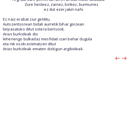
Zure hesteez, zainez, birikez, burmuinez
ez dut ezer jakin nahi.
Ez naiz erabat ziur gelditu.
Autozentsoreari bidali aurretik bihar goizean
birpasatuko ditut ostera bertsook.
Arias burkideak dio
lehenengo bulkadaz mesfidati izan behar dugula
eta nik osoki estimatzen ditut
Arias burkideak ematen dizkigun argibideak.