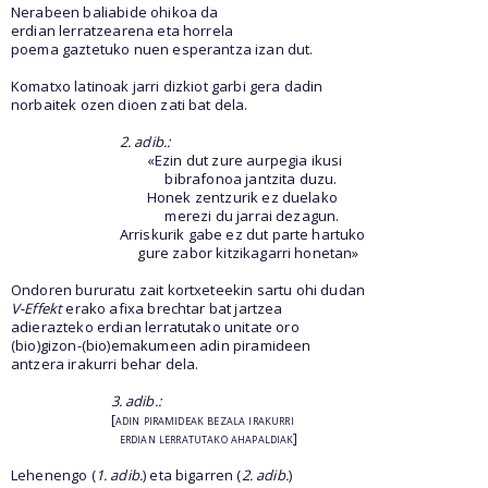
Nerabeen baliabide ohikoa da
erdian lerratzearena eta horrela
poema gaztetuko nuen esperantza izan dut.
Komatxo latinoak jarri dizkiot garbi gera dadin
norbaitek ozen dioen zati bat dela.
2. adib.:
«Ezin dut zure aurpegia ikusi
bibrafonoa jantzita duzu.
Honek zentzurik ez duelako
merezi du jarrai dezagun.
Arriskurik gabe ez dut parte hartuko
gure zabor kitzikagarri honetan»
Ondoren bururatu zait kortxeteekin sartu ohi dudan
V-Effekt
erako afixa brechtar bat jartzea
adierazteko erdian lerratutako unitate oro
(bio)gizon-(bio)emakumeen adin piramideen
antzera irakurri behar dela.
3. adib.:
[
adin piramideak bezala irakurri
erdian lerratutako ahapaldiak
]
Lehenengo (
1. adib.
) eta bigarren (
2. adib.
)