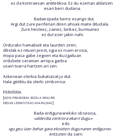
ez da kontraesan antitetikoa. Ez du ezertan aldatzen
esan berri dudana.
Badaezpada berriz esango dut.
Argi dut zure periferian diren ahoak maite ditudala.
Zure hesteez, zainez, birikez, burmuinez
ez dut ezer jakin nahi.
Ordurako hamabiak eta laurden ziren,
dilistak ez nituen prest, ogia ez nuen erosia,
mopa pasa gabe zegoen eta ikuzgailuan
ordubete zeraman arropa garbia
usain txarra hartzen ari zen.
Azkenean olerkia bukatutzat jo dut.
Hala gelditu da olerki zirriborroa:
PERIFERIA
[
adin piramideak bezala irakurri
erdian lerratutako ahapaldiak
]
Bada erdigunearekiko obsesioa,
«alderdia zentrora ekarri dugu»
edo
«gu geu izan behar gara ekoizten dugunaren erdigune»
entzuten da sarri.