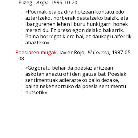
Elizegi,
Argia
, 1996-10-20
«Poemak-eta ez dira hotzean kontatu edo
aztertzeko, norberak dastatzeko baizik, eta
Ibargurenen lehen liburu hunkigarri honek
merezi du. Ez preso egon delako bakarrik.
Baina horregatik ere bai, ez daukagu alferrik
ahazteko».
Poesiaren mugak
, Javier Rojo,
El Correo
, 1997-05-
08
«Gogoratu behar da poesiaz aritzean
askotan ahaztu ohi den gauza bat: Poesiak
sentimentuak adierazteko balio dezake,
baina nekez sortuko da poesia sentimentu
hutsetik».