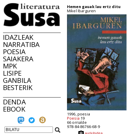
Hemen gauak lau ertz ditu
Mikel Ibarguren
IDAZLEAK
NARRATIBA
POESIA
SAIAKERA
MPK
LISIPE
GANBILA
BESTERIK
DENDA
EBOOK
1996, poesia
Poesia
19
66 orrialde
978-84-86766-68-9
aurkibidea