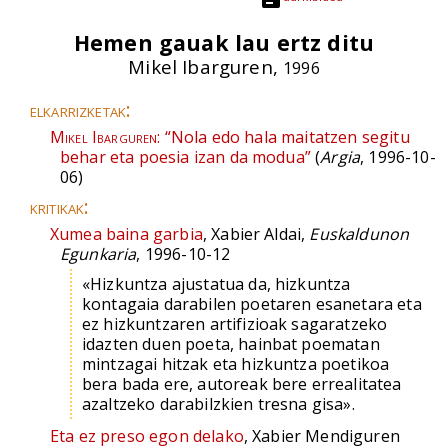
Hemen gauak lau ertz ditu
Mikel Ibarguren,
1996
elkarrizketak:
Mikel Ibarguren:
“Nola edo hala maitatzen segitu
behar eta poesia izan da modua”
(
Argia
, 1996-10-
06)
kritikak:
Xumea baina garbia
, Xabier Aldai,
Euskaldunon
Egunkaria
, 1996-10-12
«Hizkuntza ajustatua da, hizkuntza
kontagaia darabilen poetaren esanetara eta
ez hizkuntzaren artifizioak sagaratzeko
idazten duen poeta, hainbat poematan
mintzagai hitzak eta hizkuntza poetikoa
bera bada ere, autoreak bere errealitatea
azaltzeko darabilzkien tresna gisa».
Eta ez preso egon delako
, Xabier Mendiguren