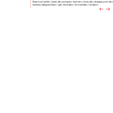
fouets arrachés / avec des conques marines / avec des drapeaux et des
tombes dépareillées / par rhombes / et trombes / te bâtir.