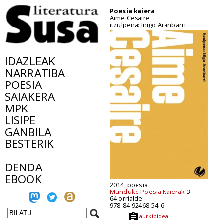
Poesia kaiera
Aime Cesaire
itzulpena: Iñigo Aranbarri
IDAZLEAK
NARRATIBA
POESIA
SAIAKERA
MPK
LISIPE
GANBILA
BESTERIK
DENDA
EBOOK
2014, poesia
Munduko Poesia Kaierak
3
64 orrialde
978-84-92468-54-6
aurkibidea