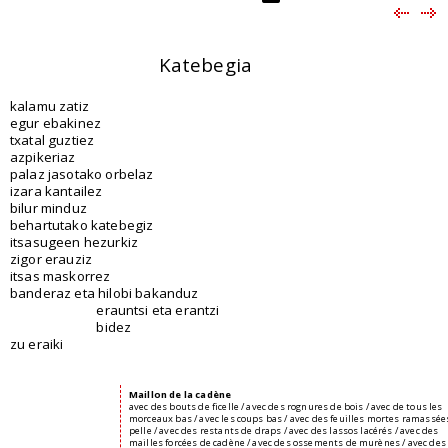
Katebegia
kalamu zatiz
egur ebakinez
txatal guztiez
azpikeriaz
palaz jasotako orbelaz
izara kantailez
bilur minduz
behartutako katebegiz
itsasugeen hezurkiz
zigor erauziz
itsas maskorrez
banderaz eta hilobi bakanduz
erauntsi eta erantzi
bidez
zu eraiki
Maillon de la cadène
avec des bouts de ficelle / avec des rognures de bois / avec de tous les
morceaux bas / avec les coups bas / avec des feuilles mortes ramassées
pelle / avec des restants de draps / avec des lassos lacérés / avec des
mailles forcées de cadène / avec des ossements de murènes / avec des