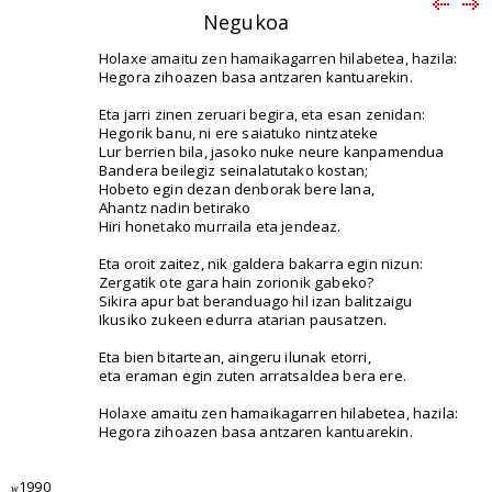
Negukoa
Holaxe amaitu zen hamaikagarren hilabetea, hazila:
Hegora zihoazen basa antzaren kantuarekin.
Eta jarri zinen zeruari begira, eta esan zenidan:
Hegorik banu, ni ere saiatuko nintzateke
Lur berrien bila, jasoko nuke neure kanpamendua
Bandera beilegiz seinalatutako kostan;
Hobeto egin dezan denborak bere lana,
Ahantz nadin betirako
Hiri honetako murraila eta jendeaz.
Eta oroit zaitez, nik galdera bakarra egin nizun:
Zergatik ote gara hain zorionik gabeko?
Sikira apur bat beranduago hil izan balitzaigu
Ikusiko zukeen edurra atarian pausatzen.
Eta bien bitartean, aingeru ilunak etorri,
eta eraman egin zuten arratsaldea bera ere.
Holaxe amaitu zen hamaikagarren hilabetea, hazila:
Hegora zihoazen basa antzaren kantuarekin.
1990
w