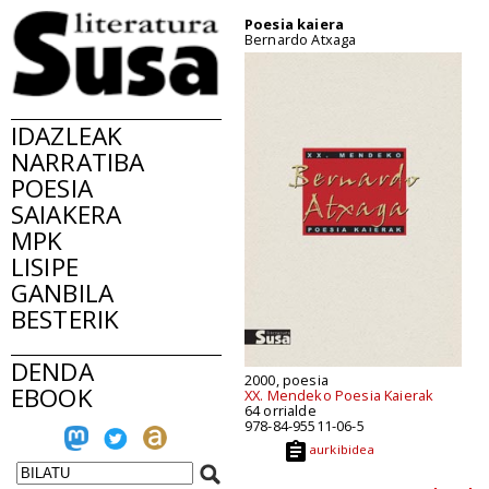
Poesia kaiera
Bernardo Atxaga
IDAZLEAK
NARRATIBA
POESIA
SAIAKERA
MPK
LISIPE
GANBILA
BESTERIK
DENDA
2000, poesia
EBOOK
XX. Mendeko Poesia Kaierak
64 orrialde
978-84-95511-06-5
aurkibidea