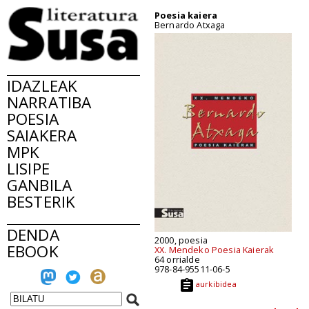
Poesia kaiera
Bernardo Atxaga
IDAZLEAK
NARRATIBA
POESIA
SAIAKERA
MPK
LISIPE
GANBILA
BESTERIK
DENDA
2000, poesia
EBOOK
XX. Mendeko Poesia Kaierak
64 orrialde
978-84-95511-06-5
aurkibidea