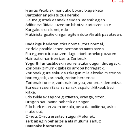
Francis Picabiak munduko boxeo txapelketa
Bartzelonan jokatu zuenerako
Gauza guztiak esanak zeuden jadanik agian
Adibidez: Bidaia luzeetan bihotza zartatzen zaie
Kargako tren ilunei, edo
Makinista guztiek nigar egiten dute Akratik pasatzean;
Badakigu bederen, très normal, très normal,
ez dela posible lehen pertsonan mintzatzea;
Eta egunero irakurtzen dugu etxebarneko pozaren
Hainbat oinarriren izena: Zorionak
Yogurth fantastikoekin aurreratuko dugun diruagatik,
Zorionak zimurrik gabeko arropa horregatik,
Zorionak gure esku dauzkagun mila eltzeko misterios
horiengatik, zorionak, zorion beroenak;
Zorionak for me, zorionak for you, zorionak denontzat.
Eta esan zuen Ezra zaharrak aspaldi, klitxeak beti
klitxe,
Edo txikleak zapore guztietan, orange, citron,
Dragon hau baino hoberik ez zagon.
Edo hark esan zuen bezala, bera da politena, asko
maite dut,
O-nou, O-nou erantzun zigun Malonek,
zerbait egin behar zela eta muturra sartuz
Baionako barraraino.