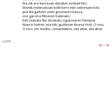
Eta nik ere berresan ditzaket zenbait hitz:
Etxetik irteterakoan bide berri edo sekretuen bila
ipurdia galtzen zuen gizonaren kasua,
oso gai ona filmeren baterako;
Edo hutsala fita doratuko zigarroaren fantasia
Nueva Yorken, eta toki guztietan Nueva York, O-nou,
O-nou, zer moduz, comantalevu, eta abar, eta abar.
1978
w