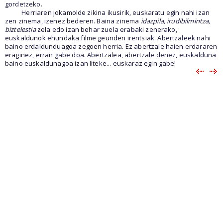
gordetzeko.
Herriaren jokamolde zikina ikusirik, euskaratu egin nahi izan
zen zinema, izenez bederen. Baina zinema
idazpila, irudibilmintza,
biztelestia
zela edo izan behar zuela erabaki zenerako,
euskaldunok ehundaka filme geunden irentsiak. Abertzaleek nahi
baino erdaldunduagoa zegoen herria. Ez abertzale haien erdararen
eraginez, erran gabe doa. Abertzalea, abertzale denez, euskalduna
baino euskaldunagoa izan liteke... euskaraz egin gabe!