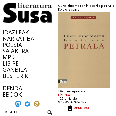
Gure zinemaren historia petrala
Koldo Izagirre
IDAZLEAK
NARRATIBA
POESIA
SAIAKERA
MPK
LISIPE
GANBILA
BESTERIK
DENDA
1996, erreportaia
EBOOK
Liburuak
122 orrialde
978-84-86766-71-9
aurkibidea