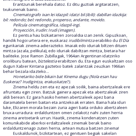
Erantzunak berehala datoz. Ez ditu guztiak argitaratzen,
txukunenak baino.
Cinematografo ixan lei idazpil: idatzi bil (ibili): dabillan idazkija:
bil: redondo; bel: redondo, propenso, andante, movido.
Película cinematográfica, idazpil-ingi.
Proyección, irudin: Irudi (imagen).
Ez pentsa hau bizkaitarren zoroaldia izan zenik. Gipuzkoan,
handik hogoi urtera ere, euskaraz
irudibilmintza
erabiliko du
El Día
egunkariak zinema adierazteko. Imaiak edo iduriak biltzen dituen
mintza (azala, pelikula), edo iduriak dabiltzan mintza, bietara har
bailiteke. Jose Ramon Zubillagak, 1964an Argentinan idatziriko
oroiliburu batean,
biztelestia
erabiltzen du. Eta egun euskaltzain oso
dugun Xabier Kintana gaztetxo batek zalantzak zeuzkan 1966an
behar bezala idazteko...
Honetariko bide bikain bat Kinema dugu (Nola esan hau
Euskeraz? Irudigintza, erakuskatze?).
Zinema heldu zen eta ez apezak soilik, baina abertzaleak ere
afruntatu egin ziren. Batzuk gainera apezak eta abertzaleak ziren
aldi berean. Ez gara hasiko hemen abertzaleek apez bana
daramatela beren baitan eta antzekoak erraten. Baina hala iduri
luke, Elizaren morala bezain zuria ageri baita orduko abertzaleen
bruxa-urradura: erdalduntzen omen zelakotz nahi zuten herria
zinema aretoetarik urrun. Haatik, zinema kondenatzen zuten
komunikabide aberkoi erdaltzaleek zinemak berak baino
erdalduntzenago zuten herria, artean mutua baitzen zinema!
Euskaldunok, bizkitartean, ez genituen begiak sakelan