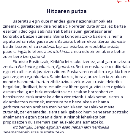
Hitzaren putza
Bateratsu egin dute mendea gure nazionalismoak eta
zinemak, garaikideak dira nolabait. Horretan dute antza, ez bertze
ezertan, ideologia sabindarrak behar zuen garbitasunaren
kontrakoa baitzen zinema. Baina kondenatzeko badere, zinema
aipatu beharreko gauza zen. Bataiatu beharrekoa. Zerua
donokia
baldin bazen, eliza
txadona,
lapitza
arkatza
, errepublika
erkala
,
papera
ingia,
telefonoa
urrutizkina
... zinea edo zinemak ere behar
zuen bere izen
jatorra
!
Ebaristo Bustintzak, Kirikiño letretako izenez, atal garrantzitsua
zeukan
Euzkadi
egunkarian,
Egunekua
. Bertan euskarazko editoriala
egin eta albisteak jasotzen zituen. Euskararen erabilera egokia bere
gain zegoen egunkarian. Sabindarrek, beraz, arazo larria zeukaten
mende hasmenta hartan zibilizazioak zekartzan traste elektriko,
hegaldari, firrilkari, bero-emaile eta libertigarri guztiei izen egokiak
asmatzeko: gure hizkuntzalaritzak ez zeukan horrenbertze
berrikuntza euskaratzeko adina zientziarik. Halakoetan, zientzia
aldarrikatzen zutenek, mintzaira zen bezalakoa ez baina
garbitasunaren arabera izan behar lukeen bezalakoa maite
zutenek, zer erremedio, zientziarik gabeko herri xehearen sortzeko
ahalmenari egiten zioten aldarri. Kirikiñok lehiaketa bat
proposatzen du zinemari izen euskalduna asmatzeko.
Itz barrijak. Lengo egunian esan neban larri nenbillala
zinematografo arazua azalduteko.