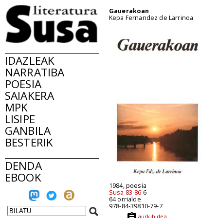
Gauerakoan
Kepa Fernandez de Larrinoa
IDAZLEAK
NARRATIBA
POESIA
SAIAKERA
MPK
LISIPE
GANBILA
BESTERIK
DENDA
EBOOK
1984, poesia
Susa 83-86
6
64 orrialde
978-84-39810-79-7
aurkibidea