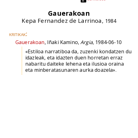
Gauerakoan
Kepa Fernandez de Larrinoa,
1984
kritikak:
Gauerakoan
, Iñaki Kamino,
Argia
, 1984-06-10
«Estiloa narratiboa da, zuzenki kondatzen du
idazleak, eta idazten duen horretan erraz
nabaritu daiteke lehena eta ilusioa oraina
eta minberatasunaren aurka doazela».