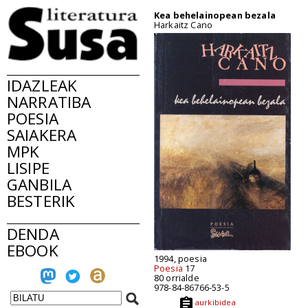
Kea behelainopean bezala
Harkaitz Cano
IDAZLEAK
NARRATIBA
POESIA
SAIAKERA
MPK
LISIPE
GANBILA
BESTERIK
DENDA
EBOOK
1994, poesia
Poesia
17
80 orrialde
978-84-86766-53-5
aurkibidea