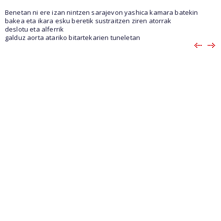
Benetan ni ere izan nintzen sarajevon yashica kamara batekin
bakea eta ikara esku beretik sustraitzen ziren atorrak
deslotu eta alferrik
galduz aorta atariko bitartekarien tuneletan