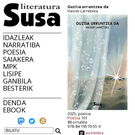
Guztia urruntzea da
Hasier Larretxea
IDAZLEAK
NARRATIBA
POESIA
SAIAKERA
MPK
LISIPE
GANBILA
BESTERIK
DENDA
EBOOK
2025, poesia
Poesia
101
88 orrialde
978-84-19570-55-0
aurkibidea