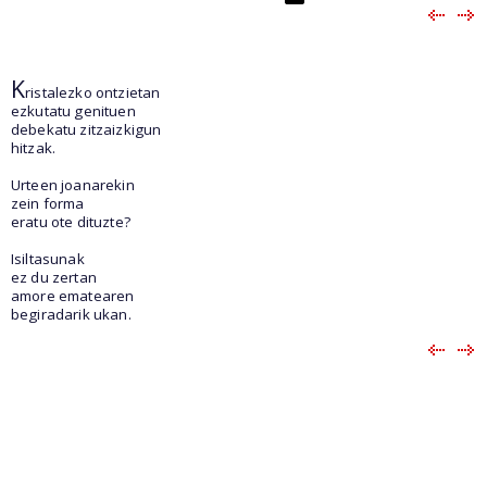
K
ristalezko ontzietan
ezkutatu genituen
debekatu zitzaizkigun
hitzak.
Urteen joanarekin
zein forma
eratu ote dituzte?
Isiltasunak
ez du zertan
amore ematearen
begiradarik ukan.