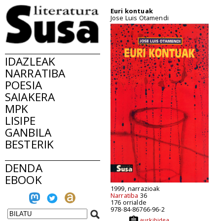
Euri kontuak
Jose Luis Otamendi
IDAZLEAK
NARRATIBA
POESIA
SAIAKERA
MPK
LISIPE
GANBILA
BESTERIK
DENDA
EBOOK
1999, narrazioak
Narratiba
36
176 orrialde
978-84-86766-96-2
aurkibidea