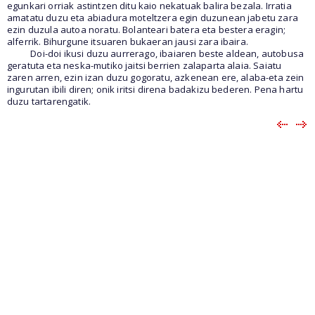
egunkari orriak astintzen ditu kaio nekatuak balira bezala. Irratia
amatatu duzu eta abiadura moteltzera egin duzunean jabetu zara
ezin duzula autoa noratu. Bolanteari batera eta bestera eragin;
alferrik. Bihurgune itsuaren bukaeran jausi zara ibaira.
Doi-doi ikusi duzu aurrerago, ibaiaren beste aldean, autobusa
geratuta eta neska-mutiko jaitsi berrien zalaparta alaia. Saiatu
zaren arren, ezin izan duzu gogoratu, azkenean ere, alaba-eta zein
ingurutan ibili diren; onik iritsi direna badakizu bederen. Pena hartu
duzu tartarengatik.