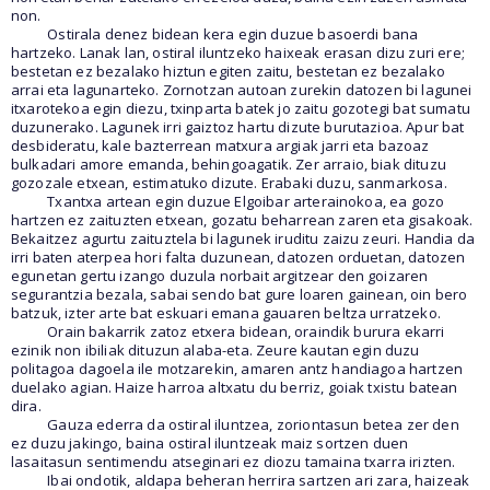
non.
Ostirala denez bidean kera egin duzue basoerdi bana
hartzeko. Lanak lan, ostiral iluntzeko haixeak erasan dizu zuri ere;
bestetan ez bezalako hiztun egiten zaitu, bestetan ez bezalako
arrai eta lagunarteko. Zornotzan autoan zurekin datozen bi lagunei
itxarotekoa egin diezu, txinparta batek jo zaitu gozotegi bat sumatu
duzunerako. Lagunek irri gaiztoz hartu dizute burutazioa. Apur bat
desbideratu, kale bazterrean matxura argiak jarri eta bazoaz
bulkadari amore emanda, behingoagatik. Zer arraio, biak dituzu
gozozale etxean, estimatuko dizute. Erabaki duzu, sanmarkosa.
Txantxa artean egin duzue Elgoibar arterainokoa, ea gozo
hartzen ez zaituzten etxean, gozatu beharrean zaren eta gisakoak.
Bekaitzez agurtu zaituztela bi lagunek iruditu zaizu zeuri. Handia da
irri baten aterpea hori falta duzunean, datozen orduetan, datozen
egunetan gertu izango duzula norbait argitzear den goizaren
segurantzia bezala, sabai sendo bat gure loaren gainean, oin bero
batzuk, izter arte bat eskuari emana gauaren beltza urratzeko.
Orain bakarrik zatoz etxera bidean, oraindik burura ekarri
ezinik non ibiliak dituzun alaba-eta. Zeure kautan egin duzu
politagoa dagoela ile motzarekin, amaren antz handiagoa hartzen
duelako agian. Haize harroa altxatu du berriz, goiak txistu batean
dira.
Gauza ederra da ostiral iluntzea, zoriontasun betea zer den
ez duzu jakingo, baina ostiral iluntzeak maiz sortzen duen
lasaitasun sentimendu atseginari ez diozu tamaina txarra irizten.
Ibai ondotik, aldapa beheran herrira sartzen ari zara, haizeak