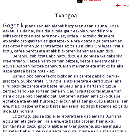
Txangoa
Gogotik
joana zenuen alabak bezperan esan zizuna. Dirua
eskatu zizula bai, ibilaldia zutela gaur eskolan, nondik nora
ibiltzekoak ziren-eta arrastorik ez, ordea. Hartzeko dirua eta
etxerako oroigarritan ez gastatzeko. Nora doazen galdetzearren
neskatoa horren goiz iratzartzea ez zaizu iruditu. Ohi legez irratia
biztu, kafea berotu eta ahalik bizkorren beharrera egin duzu.
Berandu zabiltzatelako hartu duzue autobidea Galdakaoko
irteeraraino. Haizea harro samar ibiltzea, bestela ederra dakar
eguna. Autoan motore zaharkituaren marranta eta irratiko kalaka
aspergaitza beste hotsik ez.
Zamudioko parke teknologikoan ari zarete pabilioi berriak
jasotzen. Subkontrata. Oraintxe ia azkenetara ekarri duzue lana.
Hiru bazkide zarete eta beste hiru-lau langile hartzen dituzue
zerbait handixea sortzen denean. Gaur uralitazko teilatua eman
nahi diozue pabilioietako bati. Datorren astean amaituko duzue
egitekoa eta etxetik hurbilago jardun ahal izango duzue atzera, izan
ere, maiz, dagoena hartu beste aukerarik ez dago bezeroa ez galdu
alde. Eta horrela.
Ez zaitugu gauza txipiei erreparatzera oso emana. Aurrena
egizu lan eta gero jan. Hala ere, eta bazkalostean, hain juxtu,
birritan itzuli zaizu gogora alabaren txangoarena. Bizkaia inguru
horretan behar zutelako errezeloa duzu, baina ezin zuzen asmatu