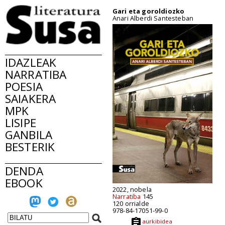
Gari eta goroldiozko
Anari Alberdi Santesteban
IDAZLEAK
NARRATIBA
POESIA
SAIAKERA
MPK
LISIPE
GANBILA
BESTERIK
DENDA
EBOOK
2022, nobela
Narratiba
145
120 orrialde
978-84-17051-99-0
aurkibidea