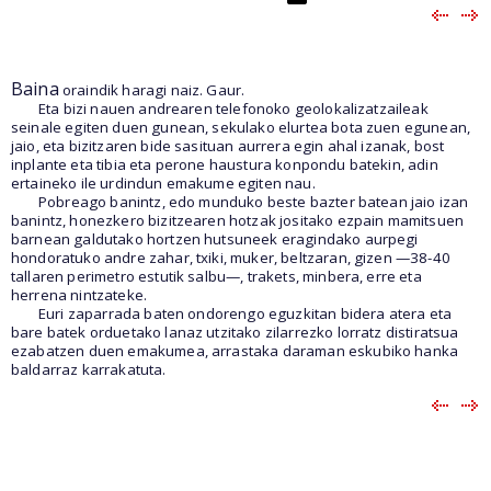
Baina
oraindik haragi naiz. Gaur.
Eta bizi nauen andrearen telefonoko geolokalizatzaileak
seinale egiten duen gunean, sekulako elurtea bota zuen egunean,
jaio, eta bizitzaren bide sasituan aurrera egin ahal izanak, bost
inplante eta tibia eta perone haustura konpondu batekin, adin
ertaineko ile urdindun emakume egiten nau.
Pobreago banintz, edo munduko beste bazter batean jaio izan
banintz, honezkero bizitzearen hotzak jositako ezpain mamitsuen
barnean galdutako hortzen hutsuneek eragindako aurpegi
hondoratuko andre zahar, txiki, muker, beltzaran, gizen —38-40
tallaren perimetro estutik salbu—, trakets, minbera, erre eta
herrena nintzateke.
Euri zaparrada baten ondorengo eguzkitan bidera atera eta
bare batek orduetako lanaz utzitako zilarrezko lorratz distiratsua
ezabatzen duen emakumea, arrastaka daraman eskubiko hanka
baldarraz karrakatuta.