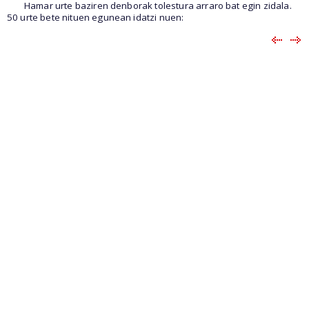
Hamar urte baziren denborak tolestura arraro bat egin zidala.
50 urte bete nituen egunean idatzi nuen: