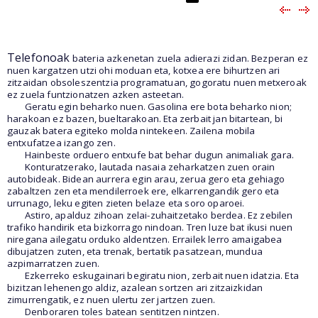
Telefonoak
bateria azkenetan zuela adierazi zidan. Bezperan ez
nuen kargatzen utzi ohi moduan eta, kotxea ere bihurtzen ari
zitzaidan obsoleszentzia programatuan, gogoratu nuen metxeroak
ez zuela funtzionatzen azken asteetan.
Geratu egin beharko nuen. Gasolina ere bota beharko nion;
harakoan ez bazen, bueltarakoan. Eta zerbait jan bitartean, bi
gauzak batera egiteko molda nintekeen. Zailena mobila
entxufatzea izango zen.
Hainbeste orduero entxufe bat behar dugun animaliak gara.
Konturatzerako, lautada nasaia zeharkatzen zuen orain
autobideak. Bidean aurrera egin arau, zerua gero eta gehiago
zabaltzen zen eta mendilerroek ere, elkarrengandik gero eta
urrunago, leku egiten zieten belaze eta soro oparoei.
Astiro, apalduz zihoan zelai-zuhaitzetako berdea. Ez zebilen
trafiko handirik eta bizkorrago nindoan. Tren luze bat ikusi nuen
niregana ailegatu orduko aldentzen. Errailek lerro amaigabea
dibujatzen zuten, eta trenak, bertatik pasatzean, mundua
azpimarratzen zuen.
Ezkerreko eskugainari begiratu nion, zerbait nuen idatzia. Eta
bizitzan lehenengo aldiz, azalean sortzen ari zitzaizkidan
zimurrengatik, ez nuen ulertu zer jartzen zuen.
Denboraren toles batean sentitzen nintzen.