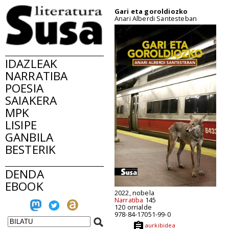
Gari eta goroldiozko
Anari Alberdi Santesteban
IDAZLEAK
NARRATIBA
POESIA
SAIAKERA
MPK
LISIPE
GANBILA
BESTERIK
DENDA
EBOOK
2022, nobela
Narratiba
145
120 orrialde
978-84-17051-99-0
aurkibidea