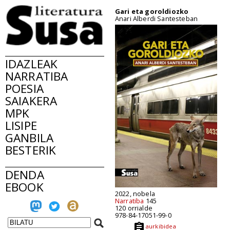
Gari eta goroldiozko
Anari Alberdi Santesteban
IDAZLEAK
NARRATIBA
POESIA
SAIAKERA
MPK
LISIPE
GANBILA
BESTERIK
DENDA
EBOOK
2022, nobela
Narratiba
145
120 orrialde
978-84-17051-99-0
aurkibidea