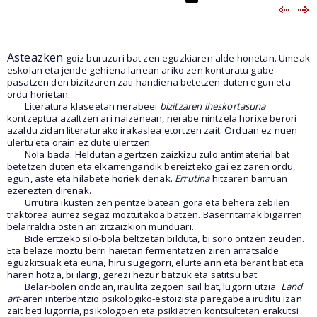
Asteazken
goiz buruzuri bat zen eguzkiaren alde honetan. Umeak
eskolan eta jende gehiena lanean ariko zen konturatu gabe
pasatzen den bizitzaren zati handiena betetzen duten egun eta
ordu horietan.
Literatura klaseetan nerabeei
bizitzaren iheskortasuna
kontzeptua azaltzen ari naizenean, nerabe nintzela horixe berori
azaldu zidan literaturako irakaslea etortzen zait. Orduan ez nuen
ulertu eta orain ez dute ulertzen.
Nola bada. Heldutan agertzen zaizkizu zulo antimaterial bat
betetzen duten eta elkarrengandik bereizteko gai ez zaren ordu,
egun, aste eta hilabete horiek denak.
Errutina
hitzaren barruan
ezerezten direnak.
Urrutira ikusten zen pentze batean gora eta behera zebilen
traktorea aurrez segaz moztutakoa batzen. Baserritarrak bigarren
belarraldia osten ari zitzaizkion munduari.
Bide ertzeko silo-bola beltzetan bilduta, bi soro ontzen zeuden.
Eta belaze moztu berri haietan fermentatzen ziren arratsalde
eguzkitsuak eta euria, hiru sugegorri, elurte arin eta berant bat eta
haren hotza, bi ilargi, gerezi hezur batzuk eta satitsu bat.
Belar-bolen ondoan, iraulita zegoen sail bat, lugorri utzia.
Land
art
-aren
interbentzio psikologiko-estoizista paregabea iruditu izan
zait beti lugorria, psikologoen eta psikiatren kontsultetan erakutsi