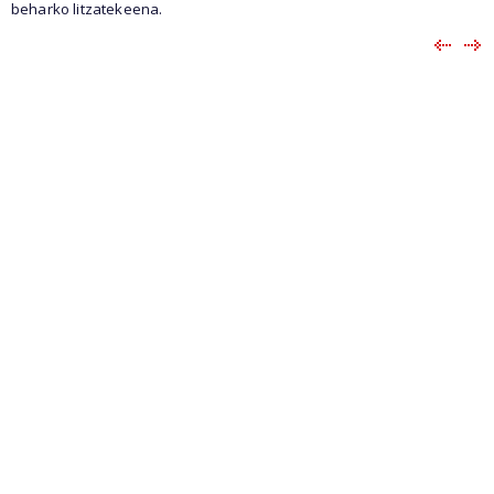
beharko litzatekeena.