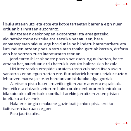
Ibaia
atzean utzi eta etxe eta kotxe tarteetan barrena egin nuen
orduan bizi nintzen auzorantz.
Iluntzearen deskribapen existentzialista areagotzeko,
aldirietako trena txistuka eta zezelka pasatu zen, bere
onomatopeian bildua. Argi horidun leiho blindatu harramazkatu eta
lurrunduen atzean poesia sozialaren topiko guztiak karraio, disforia
arin bat sortzen zuen literaturaren teorian.
Jendearen ibilerak beste pauso bat zuen inguru hartan, beste
arnasa bat, munduari ordu batzuk luzatuko balitzaizkio bezala.
Hiri irteerarako errepide zaratatsuaren zubipeari itsas usain
sarkorra zerion egun hartan ere. Buruxkariek bertan utziak zituzten
lehortzen
marea jaistean hondartzan bildutako alga gorriak.
Atletismo pista baten ertzetik egiten zuen aurrera espaloiak.
Ihesetik eta ehizatik zetorren baina orain denboraren kontrakoa
bilakatutako alferrikako korrikaldiarekin jarraitzen zuten pistan
bueltaka ari zirenek.
Hala ere, begia emakume gazte bati jo nion, pista erdiko
itxituraren barruan zegoen.
Pisu jaurtitzailea.