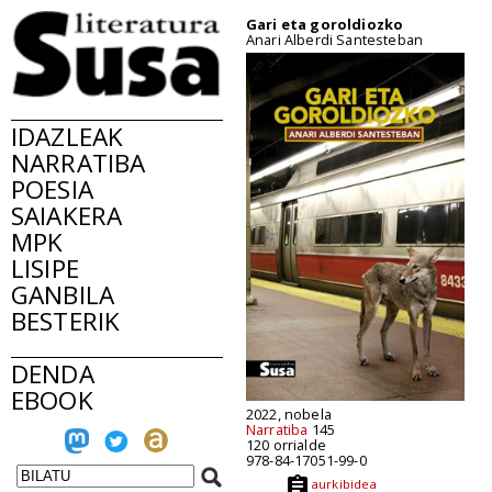
Gari eta goroldiozko
Anari Alberdi Santesteban
IDAZLEAK
NARRATIBA
POESIA
SAIAKERA
MPK
LISIPE
GANBILA
BESTERIK
DENDA
EBOOK
2022, nobela
Narratiba
145
120 orrialde
978-84-17051-99-0
aurkibidea