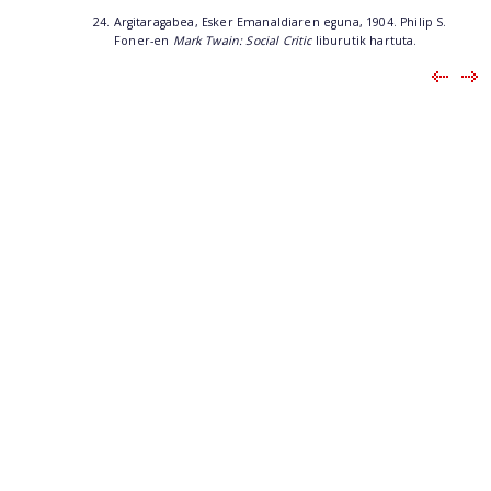
24. Argitaragabea, Esker Emanaldiaren eguna, 1904. Philip S.
Foner-en
Mark Twain: Social Critic
liburutik hartuta.