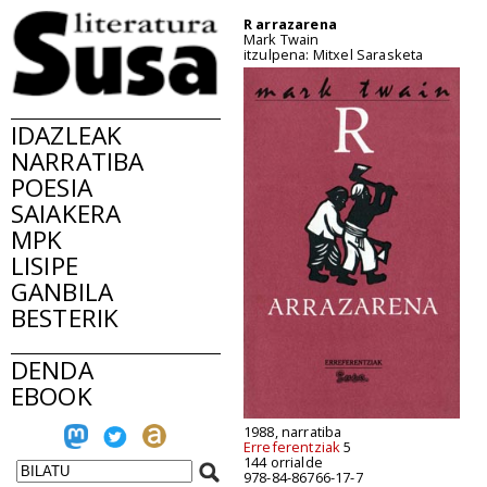
R arrazarena
Mark Twain
itzulpena: Mitxel Sarasketa
IDAZLEAK
NARRATIBA
POESIA
SAIAKERA
MPK
LISIPE
GANBILA
BESTERIK
DENDA
EBOOK
1988, narratiba
Erreferentziak
5
144 orrialde
978-84-86766-17-7