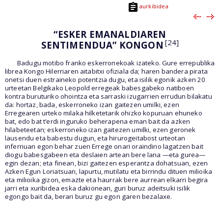
aurkibidea
“ESKER EMANALDIAREN
[24]
SENTIMENDUA” KONGON
Badugu motibo franko eskerronekoak izateko. Gure errepublika
librea Kongo Hilerriaren aitabitxi ofiziala da; haren bandera pirata
onetsi duen estraineko potentzia dugu, eta isilik egonik azken 20
urteetan Belgikako Leopold erregeak babesgabeko natiboen
kontra buruturiko ohointza eta sarraski izugarrien errudun bilakatu
da: hortaz, bada, eskerroneko izan gaitezen umilki, ezen
Erregearen urteko milaka hilketetarik ohizko kopuruan ehuneko
bat, edo bat t’erdi inguruko beherapena eman bait da azken
hilabeteetan; eskerroneko izan gaitezen umilki, ezen geronek
lausendu eta babestu dugun, eta hirurogeitabost urteotan
infernuan egon behar zuen Errege onari oraindino lagatzen bait
diogu babesgabeen eta deslaien artean bere lana —eta gurea—
egin dezan; eta finean, bizi gaitezen esperantza dohatsuan, ezen
Azken Egun Loriatsuan, lapurtu, mutilatu eta birrindu dituen milioika
eta milioika gizon, emazte eta haurrak bere aurrean elkarri begira
jarri eta xuribidea eska dakionean, guri buruz adeitsuki isilik
egongo bait da, berari buruz gu egon garen bezalaxe.