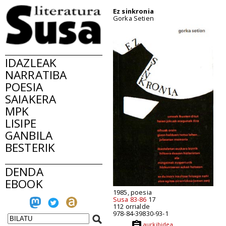
Ez sinkronia
Gorka Setien
IDAZLEAK
NARRATIBA
POESIA
SAIAKERA
MPK
LISIPE
GANBILA
BESTERIK
DENDA
EBOOK
1985, poesia
Susa 83-86
17
112 orrialde
978-84-39830-93-1
aurkibidea