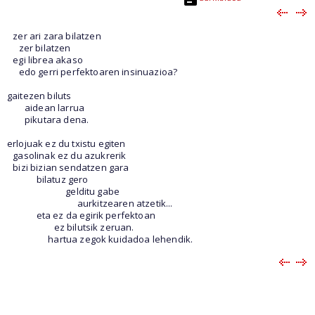
zer ari zara bilatzen
zer bilatzen
egi librea akaso
edo gerri perfektoaren insinuazioa?
gaitezen biluts
aidean larrua
pikutara dena.
erlojuak ez du txistu egiten
gasolinak ez du azukrerik
bizi bizian sendatzen gara
bilatuz gero
gelditu gabe
aurkitzearen atzetik...
eta ez da egirik perfektoan
ez bilutsik zeruan.
hartua zegok kuidadoa lehendik.