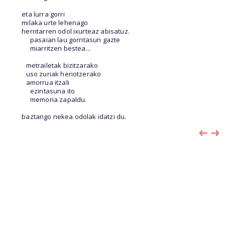
eta lurra gorri
milaka urte lehenago
herritarren odol ixurteaz abisatuz.
pasaian lau gorritasun gazte
miarritzen bestea...
metrailetak bizitzarako
uso zuriak heriotzerako
amorrua itzali
ezintasuna ito
memoria zapaldu.
baztango nekea odolak idatzi du.