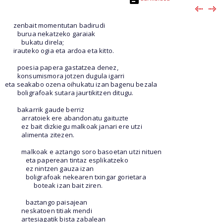
zenbait momentutan badirudi
burua nekatzeko garaiak
bukatu direla;
irauteko ogia eta ardoa eta kitto.
poesia papera gastatzea denez,
konsumismora jotzen dugula igarri
eta seakabo ozena oihukatu izan bagenu bezala
boligrafoak sutara jaurtikitzen ditugu.
bakarrik gaude berriz
arratoiek ere abandonatu gaituzte
ez bait dizkiegu malkoak janari ere utzi
alimenta zitezen.
malkoak e aztango soro basoetan utzi nituen
eta paperean tintaz esplikatzeko
ez nintzen gauza izan
boligrafoak nekearen txingar gorietara
boteak izan bait ziren.
baztango paisajean
neskatoen titiak mendi
artesiagatik bista zabalean