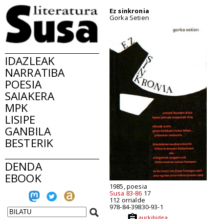
Ez sinkronia
Gorka Setien
IDAZLEAK
NARRATIBA
POESIA
SAIAKERA
MPK
LISIPE
GANBILA
BESTERIK
DENDA
EBOOK
1985, poesia
Susa 83-86
17
112 orrialde
978-84-39830-93-1
aurkibidea