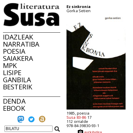
Ez sinkronia
Gorka Setien
IDAZLEAK
NARRATIBA
POESIA
SAIAKERA
MPK
LISIPE
GANBILA
BESTERIK
DENDA
EBOOK
1985, poesia
Susa 83-86
17
112 orrialde
978-84-39830-93-1
aurkibidea