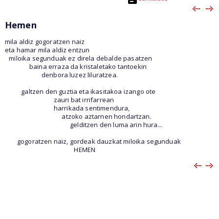
Hemen
mila aldiz gogoratzen naiz
eta hamar mila aldiz entzun
miloika segunduak ez direla debalde pasatzen
baina erraza da kristaletako tantoekin
denbora luzez liluratzea.
galtzen den guztia eta ikasitakoa izango ote
zauri bat irrifarrean
harrikada sentimendura,
atzoko aztarnen hondartzan.
gelditzen den luma arin hura...
gogoratzen naiz, gordeak dauzkat miloika segunduak
HEMEN