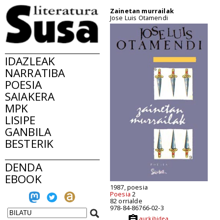
Zainetan murrailak
Jose Luis Otamendi
IDAZLEAK
NARRATIBA
POESIA
SAIAKERA
MPK
LISIPE
GANBILA
BESTERIK
DENDA
EBOOK
1987, poesia
Poesia
2
82 orrialde
978-84-86766-02-3
aurkibidea