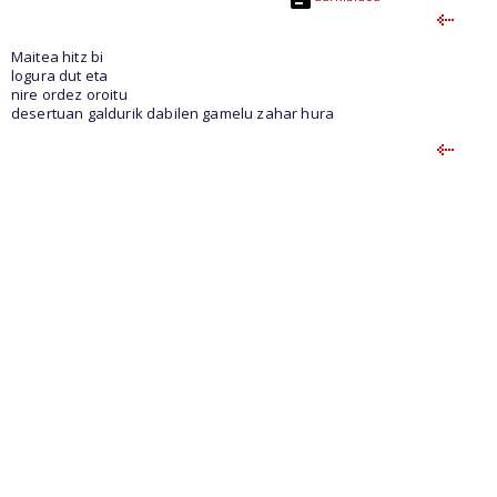
Maitea hitz bi
logura dut eta
nire ordez oroitu
desertuan galdurik dabilen gamelu zahar hura