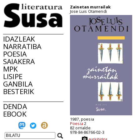
Zainetan murrailak
Jose Luis Otamendi
IDAZLEAK
NARRATIBA
POESIA
SAIAKERA
MPK
LISIPE
GANBILA
BESTERIK
DENDA
EBOOK
1987, poesia
Poesia
2
82 orrialde
978-84-86766-02-3
aurkibidea