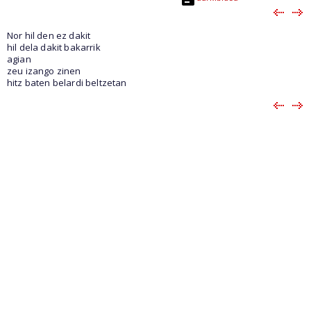
Nor hil den ez dakit
hil dela dakit bakarrik
agian
zeu izango zinen
hitz baten belardi beltzetan