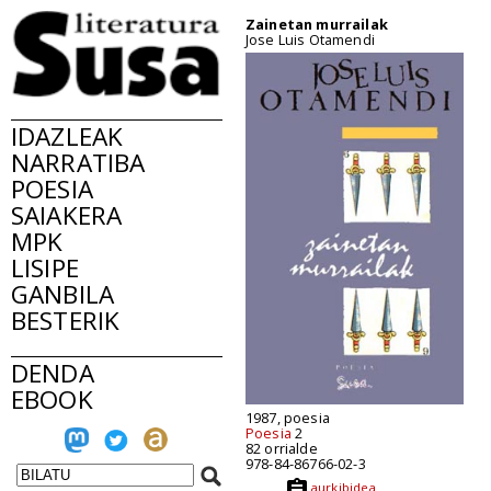
Zainetan murrailak
Jose Luis Otamendi
IDAZLEAK
NARRATIBA
POESIA
SAIAKERA
MPK
LISIPE
GANBILA
BESTERIK
DENDA
EBOOK
1987, poesia
Poesia
2
82 orrialde
978-84-86766-02-3
aurkibidea