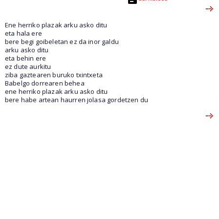
Ene herriko plazak arku asko ditu
eta hala ere
bere begi goibeletan ez da inor galdu
arku asko ditu
eta behin ere
ez dute aurkitu
ziba gaztearen buruko txintxeta
Babelgo dorrearen behea
ene herriko plazak arku asko ditu
bere habe artean haurren jolasa gordetzen du