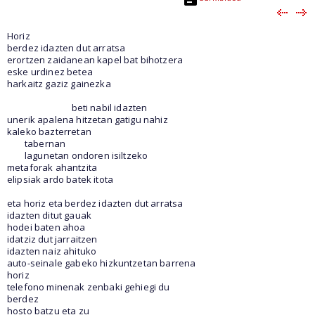
Horiz
berdez idazten dut arratsa
erortzen zaidanean kapel bat bihotzera
eske urdinez betea
harkaitz gaziz gainezka
beti nabil idazten
unerik apalena hitzetan gatigu nahiz
kaleko bazterretan
tabernan
lagunetan ondoren isiltzeko
metaforak ahantzita
elipsiak ardo batek itota
eta horiz eta berdez idazten dut arratsa
idazten ditut gauak
hodei baten ahoa
idatziz dut jarraitzen
idazten naiz ahituko
auto-seinale gabeko hizkuntzetan barrena
horiz
telefono minenak zenbaki gehiegi du
berdez
hosto batzu eta zu