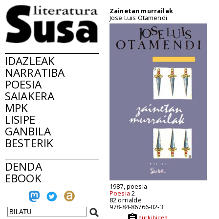
Zainetan murrailak
Jose Luis Otamendi
IDAZLEAK
NARRATIBA
POESIA
SAIAKERA
MPK
LISIPE
GANBILA
BESTERIK
DENDA
EBOOK
1987, poesia
Poesia
2
82 orrialde
978-84-86766-02-3
aurkibidea