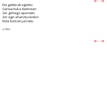
Eta galderak egiteko
Garaia buka dadinean:
Zer gehiago apuntatu
Zer egin ahanzturarekin
Nola bizitzen jarraitu
1992
w