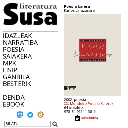
Poesia kaiera
Karlos Linazasoro
IDAZLEAK
NARRATIBA
POESIA
SAIAKERA
MPK
LISIPE
GANBILA
BESTERIK
DENDA
2002, poesia
EBOOK
XX. Mendeko Poesia Kaierak
64 orrialde
978-84-95511-38-6
aurkibidea