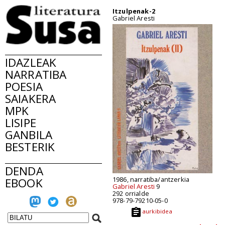
Itzulpenak-2
Gabriel Aresti
IDAZLEAK
NARRATIBA
POESIA
SAIAKERA
MPK
LISIPE
GANBILA
BESTERIK
DENDA
1986, narratiba/antzerkia
EBOOK
Gabriel Aresti
9
292 orrialde
978-79-79210-05-0
aurkibidea