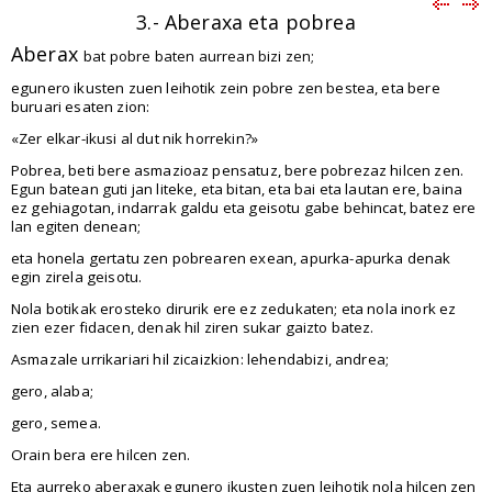
3.- Aberaxa eta pobrea
Aberax
bat pobre baten aurrean bizi zen;
egunero ikusten zuen leihotik zein pobre zen bestea, eta bere
buruari esaten zion:
«Zer elkar-ikusi al dut nik horrekin?»
Pobrea, beti bere asmazioaz pensatuz, bere pobrezaz hilcen zen.
Egun batean guti jan liteke, eta bitan, eta bai eta lautan ere, baina
ez gehiagotan, indarrak galdu eta geisotu gabe behincat, batez ere
lan egiten denean;
eta honela gertatu zen pobrearen exean, apurka-apurka denak
egin zirela geisotu.
Nola botikak erosteko dirurik ere ez zedukaten; eta nola inork ez
zien ezer fidacen, denak hil ziren sukar gaizto batez.
Asmazale urrikariari hil zicaizkion: lehendabizi, andrea;
gero, alaba;
gero, semea.
Orain bera ere hilcen zen.
Eta aurreko aberaxak egunero ikusten zuen leihotik nola hilcen zen