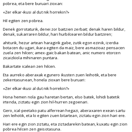
pobrea, eta bere buruari zioxan:
«Zer elkar-ikusi al dut nik horrekin?»
Hil egiten zen pobrea.
Denek gorrotaturik, denei zor baitzien zerbait; denak haren bildur,
denak, sukarraren bildur, hari hurbilcearen bildur baitziren;
ahiturik, hezur artean haragirik gabe, zutik egon ezinik, izerdia
botacen du ugari, ikara egiten da maiz, bere asmazioaz pensacen
zuela zen hilcen; amex-gaic bakan batean, anic numero etorcen
zicaizkiola mihinaren puntara.
Bakartate icalean zen hilcen.
Eta aurreko aberaxak egunero ikusten zuen leihotik, eta bere
zekentasunean, honela zioxan bere buruari:
«Zer elkar-ikusi al dut nik horrekin?»
Hona hemen nola gau haretan bertan, elso batek, lohidi batetik
irtenda, ziztatu egin zion hil-hurren zegoenari.
Gero, ical-peetako patu alferrean hegazi, aberaxaren exean sartu
zen leihotik, eta lo egiten zuen bitartean, ziztatu egin zion hari ere.
Hari ere egin zion ziztatu, eta ziztadarekin batean, kuxatu egin zion
pobrea hilcen zen geisotasuna.