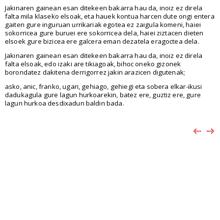
Jakinaren gainean esan ditekeen bakarra hau da, inoiz ez direla
falta mila klaseko elsoak, eta hauek kontua harcen dute ongi entera
gaiten gure inguruan urrikariak egotea ez zaigula komeni, haiei
sokorricea gure buruei ere sokorricea dela, haiei ziztacen dieten
elsoek gure bizicea ere galcera eman dezatela eragoctea dela.
Jakinaren gainean esan ditekeen bakarra hau da, inoiz ez direla
falta elsoak, edo izaki are tikiagoak, bihoc oneko gizonek
borondatez dakitena derrigorrez jakin arazicen digutenak;
asko, anic, franko, ugari, gehiago, gehiegi eta sobera elkar-ikusi
dadukagula gure lagun hurkoarekin, batez ere, guztiz ere, gure
lagun hurkoa desdixadun baldin bada.