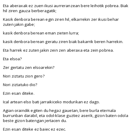
Eta aberaxak ez zuen ikusi aurreranzean bere leihotik pobrea. Biak
hil ziren gauza berberagatik;
Kasik denbora berean egin ziren hil, elkarrekin zer ikusi behar
zuten jakin gabe;
kasik denbora berean eman zieten lurra;
kasik denbora berean geratu ziren biak bakarrik beren harrekin.
Eta harrek ez zuten jakin zein zen aberaxa eta zein pobrea.
Eta elsoa?
Zer gertatu zen elsoarekin?
Nori ziztatu zion gero?
Nori ziztatuko dio?
Ezin esan diteke.
Ical artean elso bati jarraikiceko modurikan ez dago.
Agian oraindik egiten du hegaz gauetan, bere burla eternala
burrunban darabil, eta odol-klase guztiez aserik, gizon baten odola
beste gizon batengan jertacen du.
Ezin esan diteke ez baiec ez ezec.