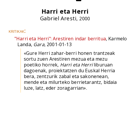
Harri eta Herri
Gabriel Aresti,
2000
kritikak:
"Harri eta Herri": Arestiren indar berritua
, Karmelo
Landa,
Gara
, 2001-01-13
«Gure Herri zahar-berri honen trantzeak
sortu zuen Arestiren mezua eta mezu
poetiko horrek,
Harri eta Herri
liburuan
dagoenak, proiektatzen du Euskal Herria
bera, zentzurik zabal eta sakonenean,
mende eta milurteko berrietarantz, bidaia
luze, latz, eder zoragarrian».