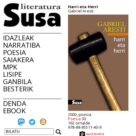
Harri eta Herri
Gabriel Aresti
IDAZLEAK
NARRATIBA
POESIA
SAIAKERA
MPK
LISIPE
GANBILA
BESTERIK
DENDA
EBOOK
2000, poesia
Poesia
30
192 orrialde
978-84-95511-40-9
aurkibidea