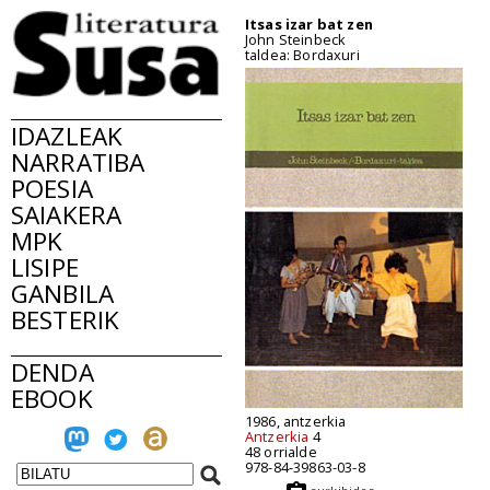
Itsas izar bat zen
John Steinbeck
taldea: Bordaxuri
IDAZLEAK
NARRATIBA
POESIA
SAIAKERA
MPK
LISIPE
GANBILA
BESTERIK
DENDA
EBOOK
1986, antzerkia
Antzerkia
4
48 orrialde
978-84-39863-03-8