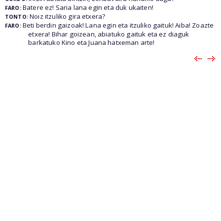
Batere ez! Saria lana egin eta duk ukaiten!
FARO:
Noiz itzuliko gira etxera?
TONTO:
Beti berdin gaizoak! Lana egin eta itzuliko gaituk! Aiba! Zoazte
FARO:
etxera! Bihar goizean, abiatuko gaituk eta ez diaguk
barkatuko Kino eta Juana hatxeman arte!