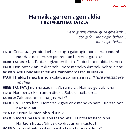
aurkibidea
Hamaikagarren agerraldia
IHIZTARIEN HAUTATZEA
Herri guzia, denak gure gibeletik...
eta guk... ihes egin behar...
ihes egin behar...
Gertatua gertatu, behar ditugu gaixtagin horiek hatxeman!
FARO:
Nor da ene meneko jartzen lan horren egiteko?
Ni... Badakit gizonen ihizin! Ez dut lehen aldia izanen!
HERRITAR BAT:
Hori bazakiat! Ez diat nahi! Nere meneko direnak behar ditiat!
FARO:
Astia badaukat nik eta zenbat ordaindua laiteke?
GORDO:
Hi aldiz lanaz baino axolatuago haiz sariaz!
(Hura enetzat ere
FARO:
on duk!)
Jinen nautzu ni... Abila naiz... Hain segur, abilena!
HERRITAR BAT:
Hori bertzek erranen ditek... Sobera abila ere...
FARO:
Zalutasunez ni nagusi naiz?
GORDO:
Bai! Horra bat... Hemendik goiti ene meneko haiz... Bertze bat
FARO:
behar diat!
Urrun ikusten ahal dut nik!
TONTO:
Satorra bezain lausoa izanki eta... Funtsean berdin bai..
FARO:
Hartzen haut... Nik askiko diat urrun ikustea!
Ihizin abiatu aintzin, zenbat diru hundiko dugu?
GORDO: