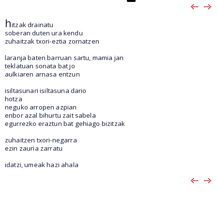
h
itzak drainatu
soberan duten ura kendu
zuhaitzak txori-eztia zornatzen
laranja baten barruan sartu, mamia jan
teklatuan sonata bat jo
aulkiaren arnasa entzun
isiltasunari isiltasuna dario
hotza
neguko arropen azpian
enbor azal bihurtu zait sabela
egurrezko eraztun bat gehiago bizitzak
zuhaitzen txori-negarra
ezin zauria zarratu
idatzi, umeak hazi ahala