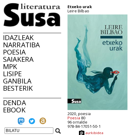
Etxeko urak
Leire Bilbao
IDAZLEAK
NARRATIBA
POESIA
SAIAKERA
MPK
LISIPE
GANBILA
BESTERIK
DENDA
EBOOK
2020, poesia
Poesia
80
96 orrialde
978-84-17051-50-1
aurkibidea