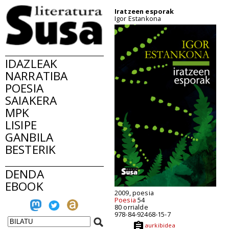
Iratzeen esporak
Igor Estankona
IDAZLEAK
NARRATIBA
POESIA
SAIAKERA
MPK
LISIPE
GANBILA
BESTERIK
DENDA
EBOOK
2009, poesia
Poesia
54
80 orrialde
978-84-92468-15-7
aurkibidea