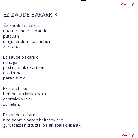
EZ ZAUDE BAKARRIK
E
z zaude bakarrik
uhandre hotzak daude
putzuan
mugimendua eta minbizia
zeruan.
Ez zaude bakarrik
ni nago
pitxi ustelak ekartzen
dizkizuna
paradisutik.
Ez zara hilko
beti-betian ibiliko zara
ospitaleko laku
zurietan.
Ez zaude bakarrik
nire depresioaren helizeek ere
gurutzatzen dituzte ibaiak, ibaiak, ibaiak.