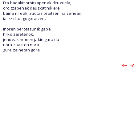
Eta badakit oroitzapenak dituzuela,
oroitzapenak dauzkat nik ere
baina nireak, zuotaz oroitzen naizenean,
ia ez ditut gogoratzen.
Inoren berotasunik gabe
hilko zaretenok,
jendeak hemen jakin gura du
nora zoazten nora
gure zainetan gora.