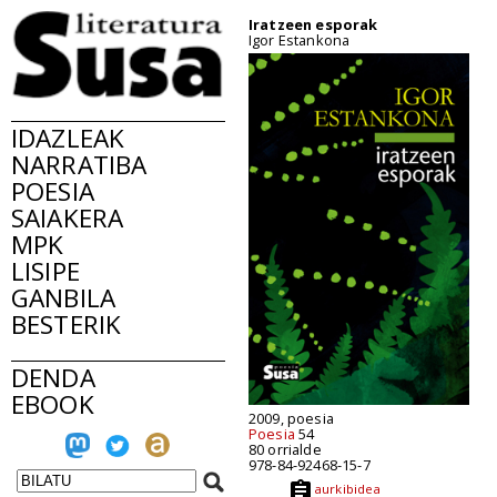
Iratzeen esporak
Igor Estankona
IDAZLEAK
NARRATIBA
POESIA
SAIAKERA
MPK
LISIPE
GANBILA
BESTERIK
DENDA
EBOOK
2009, poesia
Poesia
54
80 orrialde
978-84-92468-15-7
aurkibidea