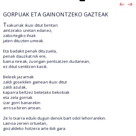
GORPUAK ETA GAINONTZEKO GAZTEAK
T
xakurrak ikusi ditut birritan
aintzirako uretan edanez,
zabortegiko ihiak
jaten dituzten umeak.
Eta badakit penak dituzuela,
penak dauzkat nik ere,
baina nireak, zuongan pentsatzen dudanean,
ez ditut sentitzen kasik.
Beleek jazarriak
zaldi gosekilen gainean ikusi ditut
zaldi azulak,
kaparra beltzez betetako bekokiak
eta zela gorriak
izar gorri banarekin
arrosa biren artean.
Ze lo txarra eduki dugun denok bart odol lehorrarekin.
Lainoa zerien ortuetan,
goizaldeko hotzera arte ibili gara.