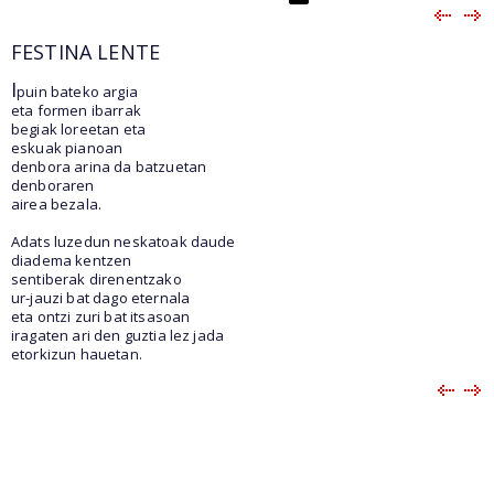
FESTINA LENTE
I
puin bateko argia
eta formen ibarrak
begiak loreetan eta
eskuak pianoan
denbora arina da batzuetan
denboraren
airea bezala.
Adats luzedun neskatoak daude
diadema kentzen
sentiberak direnentzako
ur-jauzi bat dago eternala
eta ontzi zuri bat itsasoan
iragaten ari den guztia lez jada
etorkizun hauetan.