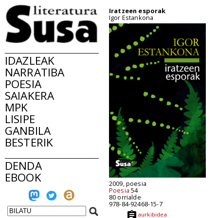
Iratzeen esporak
Igor Estankona
IDAZLEAK
NARRATIBA
POESIA
SAIAKERA
MPK
LISIPE
GANBILA
BESTERIK
DENDA
EBOOK
2009, poesia
Poesia
54
80 orrialde
978-84-92468-15-7
aurkibidea