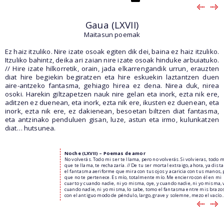
Gaua (LXVII)
Maitasun poemak
Ez haiz itzuliko. Nire izate osoak egiten dik dei, baina ez haiz itzuliko.
Itzuliko bahintz, deika ari zaian nire izate osoak hinduke arbuiatuko.
// Hire izate hilkorretik, orain, jada elkarrengandik urrun, erauzten
diat hire begiekin begiratzen eta hire eskuekin laztantzen duen
aire-antzeko fantasma, gehiago hirea ez dena. Nirea duk, nirea
osoki. Harekin giltzapetzen nauk nire gelan eta inork, ezta nik ere,
aditzen ez duenean, eta inork, ezta nik ere, ikusten ez duenean, eta
inork, ezta nik ere, ez dakienean, besoetan biltzen diat fantasma,
eta antzinako penduluen gisan, luze, astun eta irmo, kulunkatzen
diat… hutsunea.
Noche (LXVII) – Poemas de amor
No volverás. Todo mi ser te llama, pero no volverás. Si volvieras, todo m
que te llama, te rechazaría. // De tu ser mortal extraigo, ahora, ya dist
el fantasma aeriforme que mira con tus ojos y acaricia con tus manos, 
que no te pertenece. Es mío, totalmente mío. Me encierro con él en mi
cuarto y cuando nadie, ni yo misma, oye, y cuando nadie, ni yo misma, v
cuando nadie, ni yo misma, lo sabe, tomo el fantasma entre mis brazo
con el antiguo modo de péndulo, largo, grave y solemne, mezo el vacío