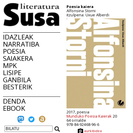
Poesia kaiera
Alfonsina Storni
itzulpena: Uxue Alberdi
IDAZLEAK
NARRATIBA
POESIA
SAIAKERA
MPK
LISIPE
GANBILA
BESTERIK
DENDA
EBOOK
2017, poesia
Munduko Poesia Kaierak
20
64 orrialde
978-84-92468-96-6
aurkibidea