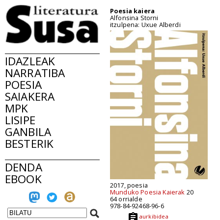
Poesia kaiera
Alfonsina Storni
itzulpena: Uxue Alberdi
IDAZLEAK
NARRATIBA
POESIA
SAIAKERA
MPK
LISIPE
GANBILA
BESTERIK
DENDA
EBOOK
2017, poesia
Munduko Poesia Kaierak
20
64 orrialde
978-84-92468-96-6
aurkibidea