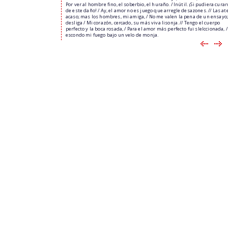
Por ver al hombre fino, el soberbio, el huraño. / Inútil. ¡Si pudiera cura
de este daño! / Ay, el amor no es juego que arregle desazones. // Las at
acaso; mas los hombres, mi amiga, / No me valen la pena de un ensayo
desliga / Mi corazón, cercado, su más viva lisonja. // Tengo el cuerpo
perfecto y la boca rosada, / Para el amor más perfecto fui slelccionada, /
escondo mi fuego bajo un velo de monja.