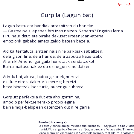
Gurpila (Lagun bat)
Lagun kastu eta handiak arrazoitzen du honela:
— Gaztea naiz, apenas bizi izan naizen. Senarra? Engainu larria.
Hiru haur ditut, eta biraka dakusat urteen joan-etorria
emoziorik gabeko amets geldo batean bezela.
Aldika, tentatuta, aritzen naiz nire balkoiak zabaltzen,
dela gizon fina, dela harroa, dela zaputza kausitzeko.
Alferrik! Ai nendi gai gaitz horretatik sendatzeko!
Baina maitasunak ez du ezinegonik moldatzen.
Arindu bai, akaso; baina gizonek, merezi,
ez dute nire saiakerarik merezi; bereizi
beza bihotzak, hesiturik, lausengu suharra.
Gorputz perfektua dut eta aho gorrimina,
amodio perfektuenerako propio egina
baina moja-belopean ostentzen dut nire garra.
Rueda (Una amiga)
La casta y honda amiga me dice sus razones: / — Soy joven, no he vivido
marido? Un engaño. / Tengo tres hijos, veo rodar año tras año / En un 
lento sueño sin emociones. // A veces descerrojo, tentada, mis balcones