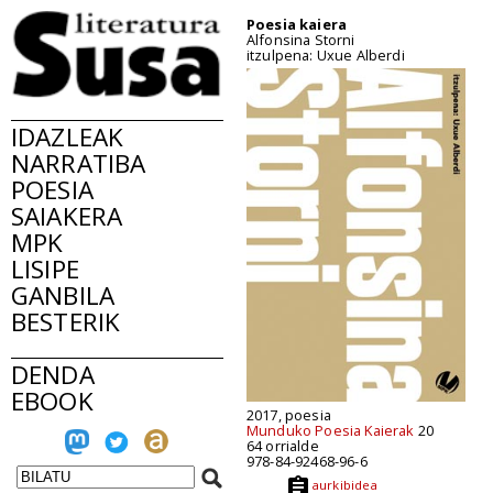
Poesia kaiera
Alfonsina Storni
itzulpena: Uxue Alberdi
IDAZLEAK
NARRATIBA
POESIA
SAIAKERA
MPK
LISIPE
GANBILA
BESTERIK
DENDA
EBOOK
2017, poesia
Munduko Poesia Kaierak
20
64 orrialde
978-84-92468-96-6
aurkibidea