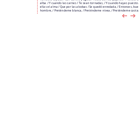
alba. / Y cuando las carnes / Te sean tornadas, / Y cuando hayas puesto 
ellas el alma / Que por las alcobas / Se quedó enredada, / Entonces, bu
hombre, / Preténdeme blanca, / Preténdeme nívea, / Preténdeme casta.