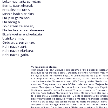
Lokar hadi antzigarretan;
Berritu itzak ehunak
Kresalez eta urez.
Mintza hadi txoriekin
Eta jaiki goizalban.
Eta haragia
Goldatzen zaianean,
Eta hartan jartzen duanean
Etzalekuetan endredatuta
Utziriko arima,
Orduan, gizon zintzo,
Nahi nazak zuri,
Nahi nazak elurkara,
Nahi nazak garbi.
Tu me quieres blanca
Tú me quieres alba, / Me quieres de espumas, / Me quieres de nácar. /
sea azucena / Sobre todas, casta. / De perfume tenue. / Corola cerrada //
un rayo de luna / Filtrado me haya. / Ni una margarita / Se diga mi her
/ Tú me quieres nívea, / Tú me quieres blanca, / Tú me quieres alba. // 
que hubiste todas / Las copas a mano, / De frutos y mieles / Los labios
morados. / Tú que en el banquete / Cubierto de pámpanos / Dejaste la
carnes / Festejando a Baco. / Tú que en los jardines / Negros del Engaño
Vestido de rojo / Corriste al Estrago. // Tú que el esqueleto / Conservas
intacto / No sé todavía / Por cuáles milagros, / Me pretendes blanca / (
te lo perdone), / Me pretendes casta / (Dios te lo perdone), / ¡Me prete
alba! // Huye hacia los bosques, / Vete a la montaña; / Límpiate la boca; 
Vive en las cabañas; / Toca con las manos / La tierra mojada; / Alimenta
cuerpo / Con raíz amarga; / Bebe de las rocas; / Duerme sobre escarcha; 
Renueva tejidos / Con salitre y agua; / Habla con los pájaros / Y lévate a