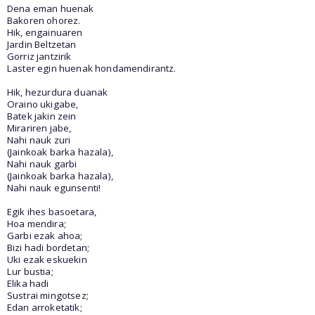
Dena eman huenak
Bakoren ohorez.
Hik, engainuaren
Jardin Beltzetan
Gorriz jantzirik
Laster egin huenak hondamendirantz.
Hik, hezurdura duanak
Oraino ukigabe,
Batek jakin zein
Mirariren jabe,
Nahi nauk zuri
(Jainkoak barka hazala),
Nahi nauk garbi
(Jainkoak barka hazala),
Nahi nauk egunsenti!
Egik ihes basoetara,
Hoa mendira;
Garbi ezak ahoa;
Bizi hadi bordetan;
Uki ezak eskuekin
Lur bustia;
Elika hadi
Sustrai mingotsez;
Edan arroketatik;