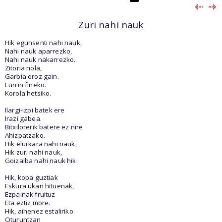
Zuri nahi nauk
Hik egunsenti nahi nauk,
Nahi nauk aparrezko,
Nahi nauk nakarrezko.
Zitoria nola,
Garbia oroz gain.
Lurrin fineko.
Korola hetsiko.
Ilargi-izpi batek ere
Irazi gabea.
Bitxilorerik batere ez nire
Ahizpatzako.
Hik elurkara nahi nauk,
Hik zuri nahi nauk,
Goizalba nahi nauk hik.
Hik, kopa guztiak
Eskura ukan hituenak,
Ezpainak fruituz
Eta eztiz more.
Hik, aihenez estaliriko
Oturuntzan