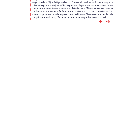
espirituales, / Que fatigan al cabo. Como cultivadores / Adoran lo que c
piensan que las mejores / Son aquellas plegadas a sus modos carnales.
Las mujeres mentales somos las plataformas; / Mejoramos los hombre
pulimos sus normas; / Refinan en nosostras su instinto desatado. // Y
cuando, ya cansadas de esperar, les pedimos / El corazón, en cambio de
propio que le dimos, / Se lleva la que pasa lo que hemos adornado.