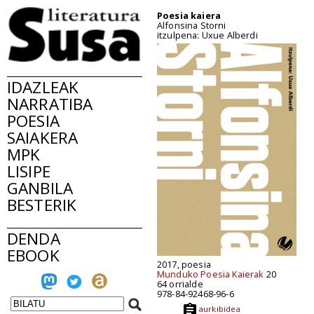
Poesia kaiera
Alfonsina Storni
itzulpena: Uxue Alberdi
IDAZLEAK
NARRATIBA
POESIA
SAIAKERA
MPK
LISIPE
GANBILA
BESTERIK
DENDA
EBOOK
2017, poesia
Munduko Poesia Kaierak
20
64 orrialde
978-84-92468-96-6
aurkibidea