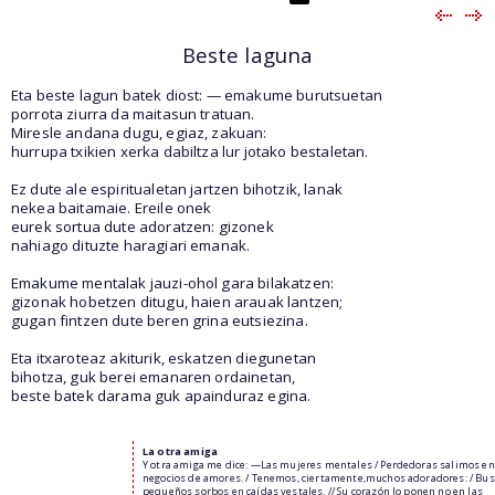
Beste laguna
Eta beste lagun batek diost: — emakume burutsuetan
porrota ziurra da maitasun tratuan.
Miresle andana dugu, egiaz, zakuan:
hurrupa txikien xerka dabiltza lur jotako bestaletan.
Ez dute ale espiritualetan jartzen bihotzik, lanak
nekea baitamaie. Ereile onek
eurek sortua dute adoratzen: gizonek
nahiago dituzte haragiari emanak.
Emakume mentalak jauzi-ohol gara bilakatzen:
gizonak hobetzen ditugu, haien arauak lantzen;
gugan fintzen dute beren grina eutsiezina.
Eta itxaroteaz akiturik, eskatzen diegunetan
bihotza, guk berei emanaren ordainetan,
beste batek darama guk apainduraz egina.
La otra amiga
Y otra amiga me dice: —Las mujeres mentales / Perdedoras salimos en
negocios de amores. / Tenemos, ciertamente,muchos adoradores: / Bu
pequeños sorbos en caídas vestales. // Su corazón lo ponen no en las