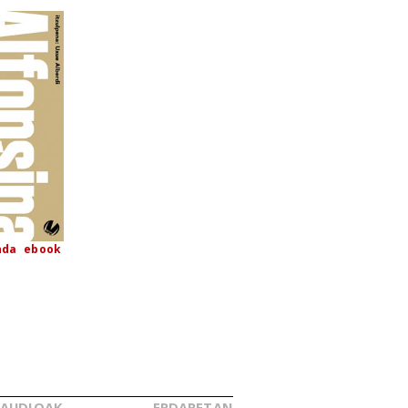
nda
ebook
AUDIOAK
ERDARETAN