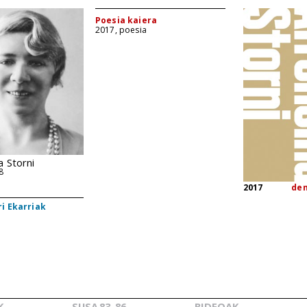
Poesia kaiera
2017, poesia
a Storni
8
2017
de
i Ekarriak
K
SUSA
83-86
BIDEOAK