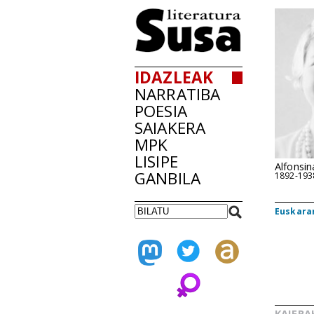
IDAZLEAK
NARRATIBA
POESIA
SAIAKERA
MPK
LISIPE
Alfonsin
GANBILA
1892-193
Euskarar
KAIERA