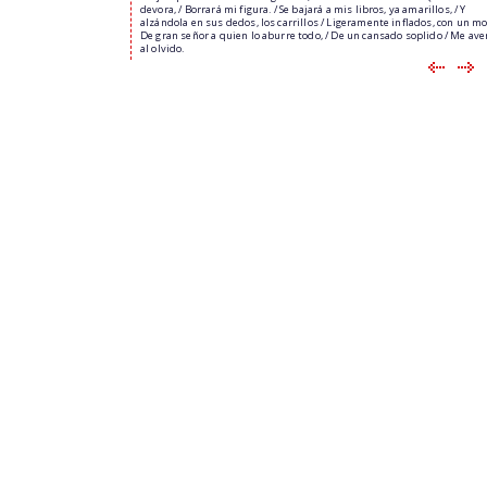
devora, / Borrará mi figura. / Se bajará a mis libros, ya amarillos, / Y
alzándola en sus dedos, los carrillos / Ligeramente inflados, con un mo
De gran señor a quien lo aburre todo, / De un cansado soplido / Me av
al olvido.