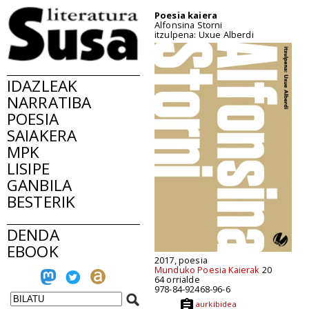
Poesia kaiera
Alfonsina Storni
itzulpena: Uxue Alberdi
IDAZLEAK
NARRATIBA
POESIA
SAIAKERA
MPK
LISIPE
GANBILA
BESTERIK
DENDA
EBOOK
2017, poesia
Munduko Poesia Kaierak
20
64 orrialde
978-84-92468-96-6
aurkibidea