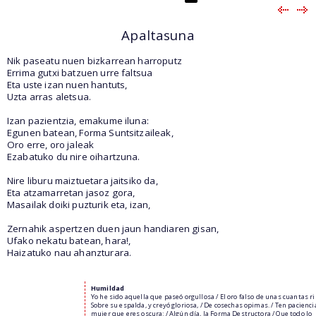
Apaltasuna
Nik paseatu nuen bizkarrean harroputz
Errima gutxi batzuen urre faltsua
Eta uste izan nuen hantuts,
Uzta arras aletsua.
Izan pazientzia, emakume iluna:
Egunen batean, Forma Suntsitzaileak,
Oro erre, oro jaleak
Ezabatuko du nire oihartzuna.
Nire liburu maiztuetara jaitsiko da,
Eta atzamarretan jasoz gora,
Masailak doiki puzturik eta, izan,
Zernahik aspertzen duen jaun handiaren gisan,
Ufako nekatu batean, hara!,
Haizatuko nau ahanzturara.
Humildad
Yo he sido aquella que paseó orgullosa / El oro falso de unas cuantas r
Sobre su espalda, y creyó gloriosa, / De cosechas opimas. / Ten pacienci
mujer que eres oscura: / Algún día, la Forma Destructora / Que todo lo