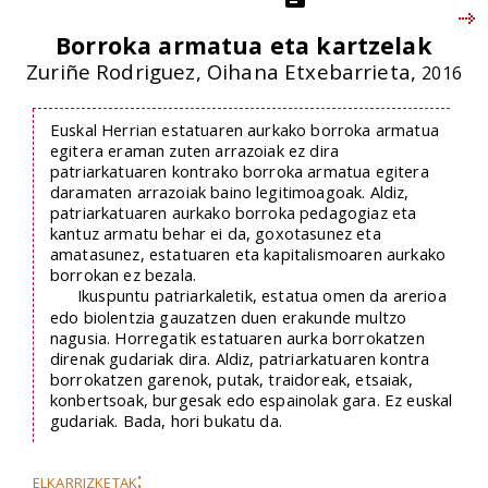
Borroka armatua eta kartzelak
Zuriñe Rodriguez, Oihana Etxebarrieta,
2016
Euskal Herrian estatuaren aurkako borroka armatua
egitera eraman zuten arrazoiak ez dira
patriarkatuaren kontrako borroka armatua egitera
daramaten arrazoiak baino legitimoagoak. Aldiz,
patriarkatuaren aurkako borroka pedagogiaz eta
kantuz armatu behar ei da, goxotasunez eta
amatasunez, estatuaren eta kapitalismoaren aurkako
borrokan ez bezala.
Ikuspuntu patriarkaletik, estatua omen da arerioa
edo biolentzia gauzatzen duen erakunde multzo
nagusia. Horregatik estatuaren aurka borrokatzen
direnak gudariak dira. Aldiz, patriarkatuaren kontra
borrokatzen garenok, putak, traidoreak, etsaiak,
konbertsoak, burgesak edo espainolak gara. Ez euskal
gudariak. Bada, hori bukatu da.
elkarrizketak: