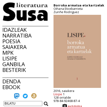
Borroka armatua eta kartzelak
Oihana Etxebarrieta
Zuriñe Rodriguez
IDAZLEAK
NARRATIBA
POESIA
SAIAKERA
MPK
LISIPE
GANBILA
BESTERIK
DENDA
EBOOK
2016, saiakera
Lisipe
1
128 orrialde
978-84-92468-87-4
aurkibidea