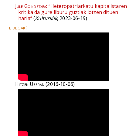
Jule Goikoetxea:
“Heteropatriarkatu kapitalistaren
kritika da gure liburu guztiak lotzen dituen
haria”
(
Kulturklik
, 2023-06-19)
bideoak:
Hitzen Uberan
(2016-10-06)