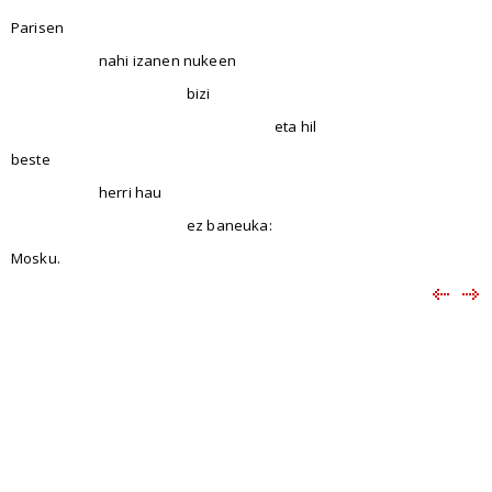
Parisen
nahi izanen nukeen
bizi
eta hil
beste
herri hau
ez baneuka:
Mosku.