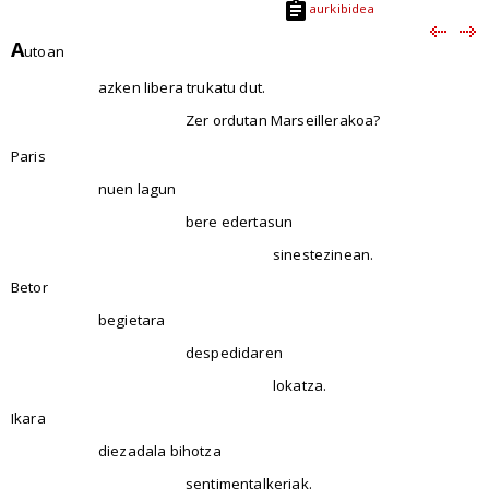
aurkibidea
A
utoan
azken libera trukatu dut.
Zer ordutan Marseillerakoa?
Paris
nuen lagun
bere edertasun
sinestezinean.
Betor
begietara
despedidaren
lokatza.
Ikara
diezadala bihotza
sentimentalkeriak.