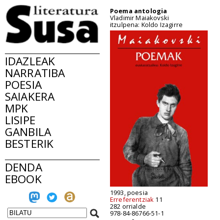
Poema antologia
Vladimir Maiakovski
itzulpena: Koldo Izagirre
IDAZLEAK
NARRATIBA
POESIA
SAIAKERA
MPK
LISIPE
GANBILA
BESTERIK
DENDA
EBOOK
1993, poesia
Erreferentziak
11
282 orrialde
978-84-86766-51-1