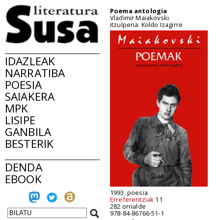
Poema antologia
Vladimir Maiakovski
itzulpena: Koldo Izagirre
IDAZLEAK
NARRATIBA
POESIA
SAIAKERA
MPK
LISIPE
GANBILA
BESTERIK
DENDA
EBOOK
1993, poesia
Erreferentziak
11
282 orrialde
978-84-86766-51-1