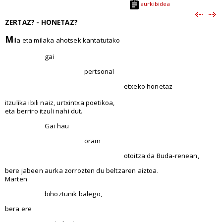
aurkibidea
ZERTAZ? - HONETAZ?
M
ila eta milaka ahotsek kantatutako
gai
pertsonal
etxeko honetaz
itzulika ibili naiz, urtxintxa poetikoa,
eta berriro itzuli nahi dut.
Gai hau
orain
otoitza da Buda-renean,
bere jabeen aurka zorrozten du beltzaren aiztoa.
Marten
bihoztunik balego,
bera ere