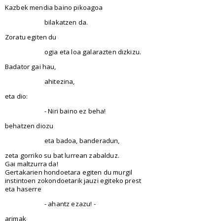
Kazbek mendia baino pikoagoa
bilakatzen da.
Zoratu egiten du
ogia eta loa galarazten dizkizu.
Badator gai hau,
ahitezina,
eta dio:
- Niri baino ez beha!
behatzen diozu
eta badoa, banderadun,
zeta gorriko su bat lurrean zabalduz.
Gai maltzurra da!
Gertakarien hondoetara egiten du murgil
instintoen zokondoetarik jauzi egiteko prest
eta haserre
- ahantz ezazu! -
arimak