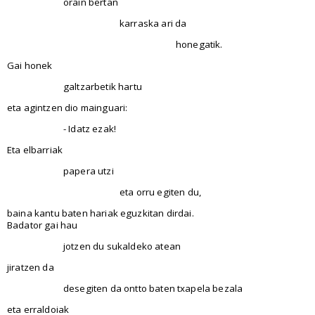
orain bertan
karraska ari da
honegatik.
Gai honek
galtzarbetik hartu
eta agintzen dio mainguari:
- Idatz ezak!
Eta elbarriak
papera utzi
eta orru egiten du,
baina kantu baten hariak eguzkitan dirdai.
Badator gai hau
jotzen du sukaldeko atean
jiratzen da
desegiten da ontto baten txapela bezala
eta erraldoiak