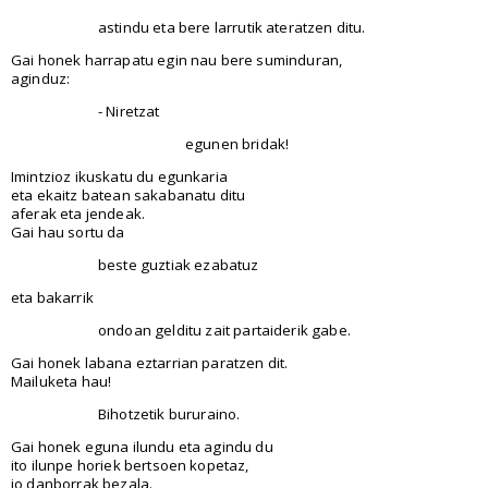
astindu eta bere larrutik ateratzen ditu.
Gai honek harrapatu egin nau bere suminduran,
aginduz:
- Niretzat
egunen bridak!
Imintzioz ikuskatu du egunkaria
eta ekaitz batean sakabanatu ditu
aferak eta jendeak.
Gai hau sortu da
beste guztiak ezabatuz
eta bakarrik
ondoan gelditu zait partaiderik gabe.
Gai honek labana eztarrian paratzen dit.
Mailuketa hau!
Bihotzetik bururaino.
Gai honek eguna ilundu eta agindu du
ito ilunpe horiek bertsoen kopetaz,
jo danborrak bezala.