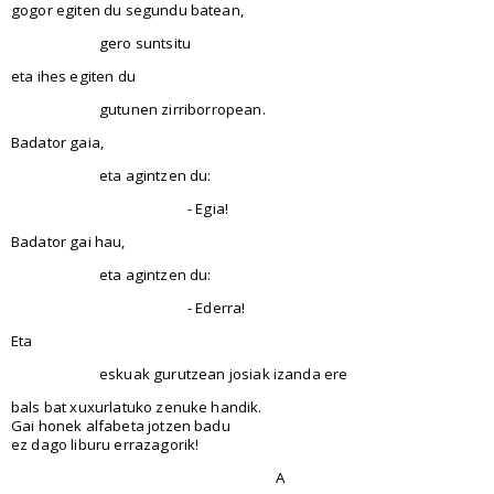
gogor egiten du segundu batean,
gero suntsitu
eta ihes egiten du
gutunen zirriborropean.
Badator gaia,
eta agintzen du:
- Egia!
Badator gai hau,
eta agintzen du:
- Ederra!
Eta
eskuak gurutzean josiak izanda ere
bals bat xuxurlatuko zenuke handik.
Gai honek alfabeta jotzen badu
ez dago liburu errazagorik!
A