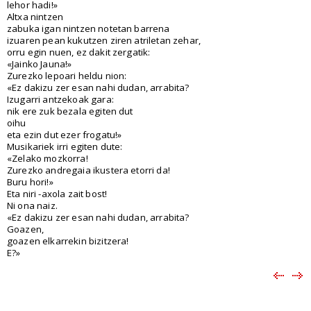
lehor hadi!»
Altxa nintzen
zabuka igan nintzen notetan barrena
izuaren pean kukutzen ziren atriletan zehar,
orru egin nuen, ez dakit zergatik:
«Jainko Jauna!»
Zurezko lepoari heldu nion:
«Ez dakizu zer esan nahi dudan, arrabita?
Izugarri antzekoak gara:
nik ere zuk bezala egiten dut
oihu
eta ezin dut ezer frogatu!»
Musikariek irri egiten dute:
«Zelako mozkorra!
Zurezko andregaia ikustera etorri da!
Buru hori!»
Eta niri -axola zait bost!
Ni ona naiz.
«Ez dakizu zer esan nahi dudan, arrabita?
Goazen,
goazen elkarrekin bizitzera!
E?»