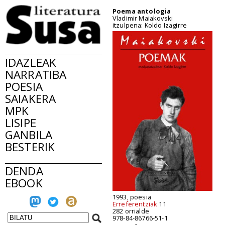
Poema antologia
Vladimir Maiakovski
itzulpena: Koldo Izagirre
IDAZLEAK
NARRATIBA
POESIA
SAIAKERA
MPK
LISIPE
GANBILA
BESTERIK
DENDA
EBOOK
1993, poesia
Erreferentziak
11
282 orrialde
978-84-86766-51-1