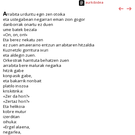
aurkibidea
A
rrabita urduritu egin zen otoika
eta ustegabean negarrari eman zion gogor
danborrak onartu ez duen
ume batek bezala
«On, on, on!»
Eta berez nekatu zen
ez zuen amaieraino entzun arrabitaren hitzaldia
Kuznetzki gorritura ixuri
eta aldegin zuen.
Orkestrak harrituta behatzen zuen
arrabita bere malurak negarka
hitzik gabe
konpasik gabe,
eta bakarrik nonbait
platilo inozoa
kriskitinka:
«Zer da hori?»
«Zertaz hori?»
Eta helikoia
kobre mutur
izerditan
oihuka:
«Ergel alaena,
negarlea,