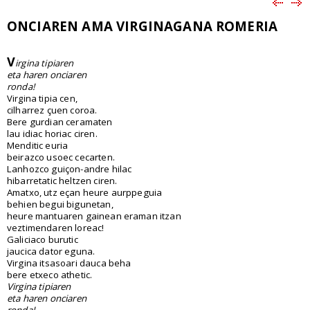
ONCIAREN AMA VIRGINAGANA ROMERIA
V
irgina tipiaren
eta haren onciaren
ronda
!
Virgina tipia cen,
cilharrez çuen coroa.
Bere gurdian ceramaten
lau idiac horiac ciren.
Menditic euria
beirazco usoec cecarten.
Lanhozco guiçon-andre hilac
hibarretatic heltzen ciren.
Amatxo, utz eçan heure aurppeguia
behien begui bigunetan,
heure mantuaren gainean eraman itzan
veztimendaren loreac!
Galiciaco burutic
jaucica dator eguna.
Virgina itsasoari dauca beha
bere etxeco athetic.
Virgina tipiaren
eta haren onciaren
ronda!