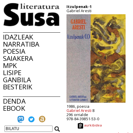
Itzulpenak-1
Gabriel Aresti
IDAZLEAK
NARRATIBA
POESIA
SAIAKERA
MPK
LISIPE
GANBILA
BESTERIK
DENDA
EBOOK
1986, poesia
Gabriel Aresti
8
296 orrialde
978-84-39851-53-0
aurkibidea