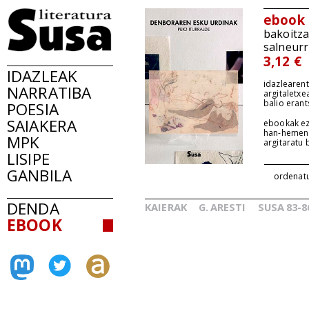
ebook
bakoitz
salneurr
3,12 €
IDAZLEAK
idazlearent
NARRATIBA
argitaletxe
balio erant
POESIA
SAIAKERA
ebookak ez
han-hemen
MPK
argitaratu
LISIPE
GANBILA
ordenat
DENDA
KAIERAK
G.
ARESTI
SUSA
83-8
_
_
EBOOK