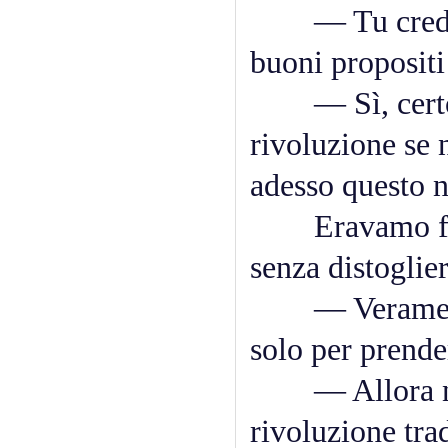
— Tu credi ch
buoni propositi
— Sì, certo..
rivoluzione se 
adesso questo 
Eravamo fermi
senza distoglier
— Veramente..
solo per prender
— Allora non 
rivoluzione trad