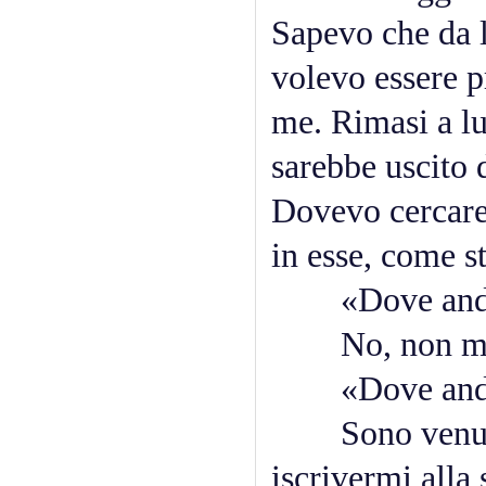
Sapevo che da l
volevo essere p
me. Rimasi a lun
sarebbe uscito d
Dovevo cercare 
in esse, come s
«Dove anda
No, non mi av
«Dove anda
Sono venuto q
iscrivermi alla