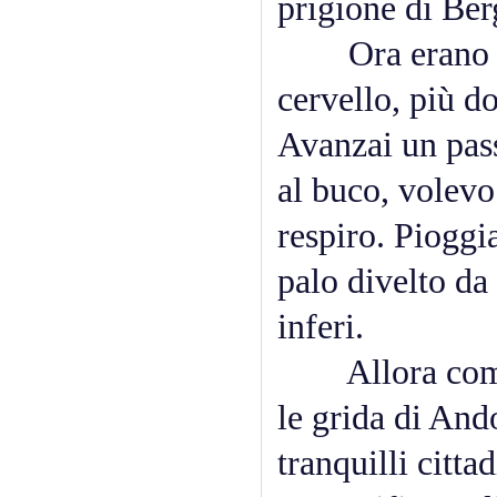
prigione di Ber
Ora erano le 
cervello, più d
Avanzai un pass
al buco, volevo 
respiro. Pioggi
palo divelto da 
inferi.
Allora compres
le grida di And
tranquilli citta