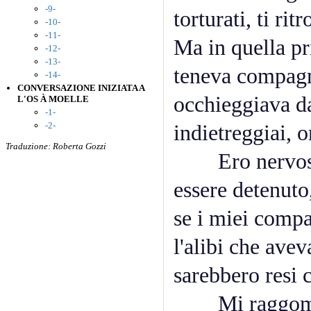
-9-
torturati, ti ri
-10-
-11-
Ma in quella p
-12-
-13-
teneva compagni
-14-
CONVERSAZIONE INIZIATA A
occhieggiava da
L'OS À MOELLE
-1-
-2-
indietreggiai, o
Traduzione: Roberta Gozzi
Ero nervoso, 
essere detenuto
se i miei compa
l'alibi che ave
sarebbero resi 
Mi raggomitola