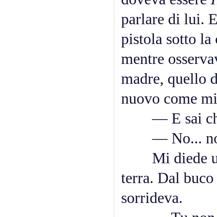
parlare di lui. 
pistola sotto l
mentre osservav
madre, quello d
nuovo come mi
— E sai chi 
— No... no, 
Mi diede un s
terra. Dal buco 
sorrideva.