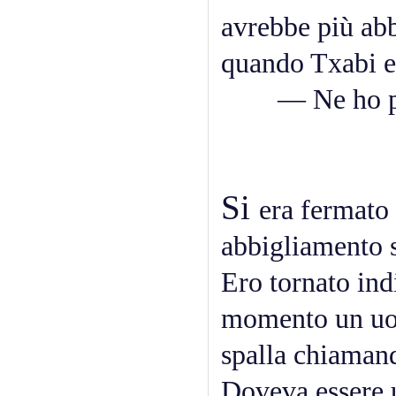
avrebbe più abb
quando Txabi e
— Ne ho per
Si
era fermato 
abbigliamento s
Ero tornato indi
momento un uom
spalla chiaman
Doveva essere 