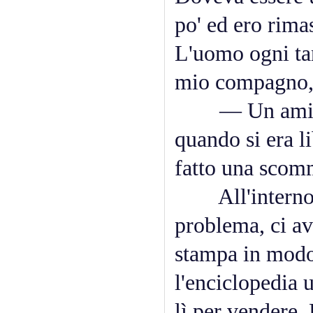
po' ed ero rimas
L'uomo ogni tan
mio compagno, 
— Un amico d
quando si era 
fatto una scom
All'interno de
problema, ci a
stampa in modo
l'enciclopedia
lì per vendere.