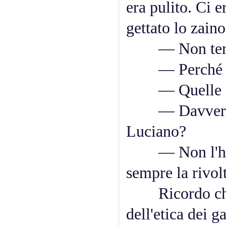
era pulito. Ci 
gettato lo zaino
— Non tenere 
— Perché no?
— Quelle sono
— Davvero? E
Luciano?
— Non l'hai m
sempre la rivolt
Ricordo che u
dell'etica dei g