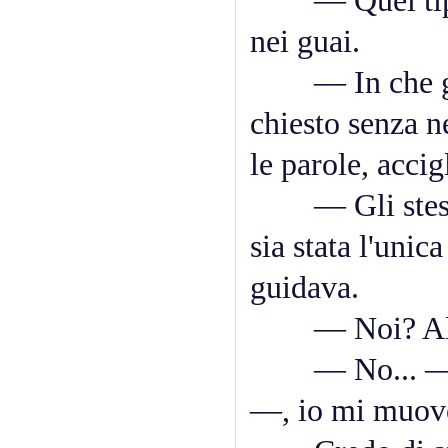
— Quel tipo m
nei guai.
— In che guai
chiesto senza 
le parole, accig
— Gli stessi i
sia stata l'uni
guidava.
— Noi? Allor
— No... —avev
—, io mi muovo