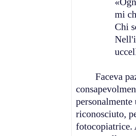
«Ogni volta
mi chie
Chi sono 
Nell'immens
uccelli che
Faceva pazzie
consapevolment
personalmente u
riconosciuto, pe
fotocopiatrice.