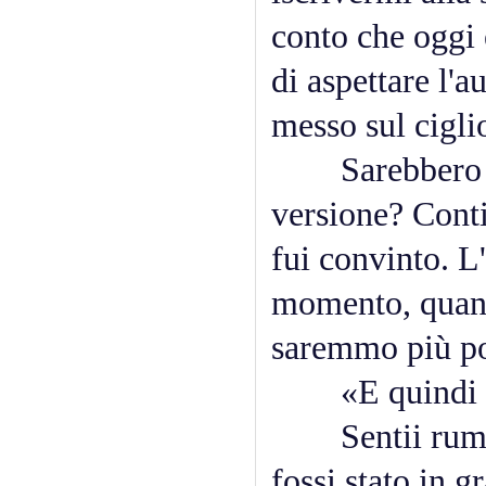
conto che oggi 
di aspettare l'a
messo sul ciglio
Sarebbero rius
versione? Conti
fui convinto. L
momento, quand
saremmo più po
«E quindi tu n
Sentii rumore 
fossi stato in g