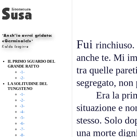
Fui
rinchiuso. 
anche te. Mi im
IL PRIMO SGUARDO DEL
GRANDE RATTO
tra quelle pare
-1-
-2-
segregato, non 
LA SOLITUDINE DEL
TUNGSTENO
Era la prima 
-1-
-2-
situazione e no
-3-
-4-
stesso. Solo do
-5-
-6-
-7-
una morte digni
-8-