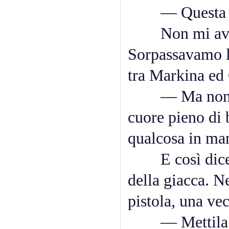
— Questa ma
Non mi aveva 
Sorpassavamo l
tra Markina ed 
— Ma non è ab
cuore pieno di 
qualcosa in ma
E così dicendo
della giacca. N
pistola, una ve
— Mettila 