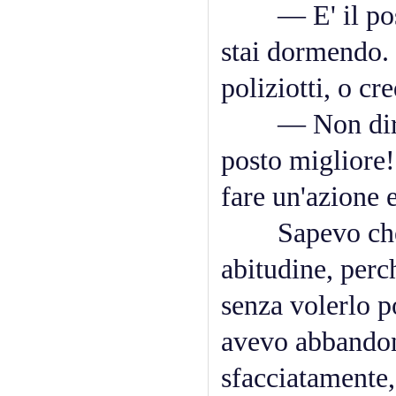
— E' il posto
stai dormendo. 
poliziotti, o c
— Non dire fes
posto migliore! 
fare un'azione e
Sapevo che ne
abitudine, perc
senza volerlo p
avevo abbandona
sfacciatamente,