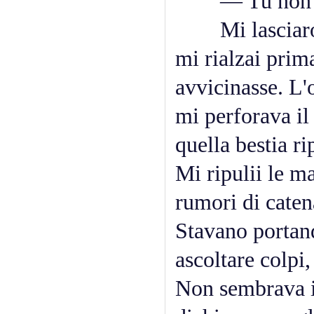
— Tu non hai 
Mi lasciarono
mi rialzai prim
avvicinasse. L'
mi perforava il
quella bestia r
Mi ripulii le m
rumori di catena
Stavano portand
ascoltare colpi
Non sembrava im