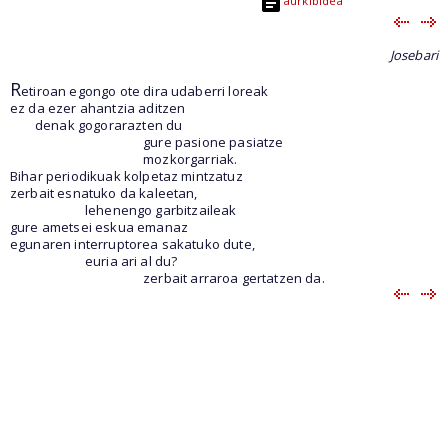
aurkibidea
Josebari
R
etiroan egongo ote dira udaberri loreak
ez da ezer ahantzia aditzen
denak gogorarazten du
gure pasione pasiatze
mozkorgarriak.
Bihar periodikuak kolpetaz mintzatuz
zerbait esnatuko da kaleetan,
lehenengo garbitzaileak
gure ametsei eskua emanaz
egunaren interruptorea sakatuko dute,
euria ari al du?
zerbait arraroa gertatzen da.