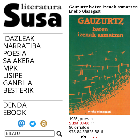
Gauzurtz baten izenak asmatzen
Eneko Olasagasti
IDAZLEAK
NARRATIBA
POESIA
SAIAKERA
MPK
LISIPE
GANBILA
BESTERIK
DENDA
EBOOK
1985, poesia
Susa 83-86
11
80 orrialde
978-84-39825-58-6