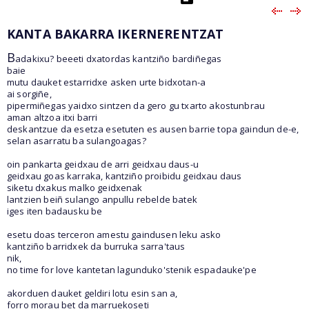
KANTA BAKARRA IKERNERENTZAT
B
adakixu? beeeti dxatordas kantziño bardiñegas
baie
mutu dauket estarridxe asken urte bidxotan-a
ai sorgiñe,
pipermiñegas yaidxo sintzen da gero gu txarto akostunbrau
aman altzoa itxi barri
deskantzue da esetza esetuten es ausen barrie topa gaindun de-e,
selan asarratu ba sulangoagas?
oin pankarta geidxau de arri geidxau daus-u
geidxau goas karraka, kantziño proibidu geidxau daus
siketu dxakus malko geidxenak
lantzien beiñ sulango anpullu rebelde batek
iges iten badausku be
esetu doas terceron amestu gaindusen leku asko
kantziño barridxek da burruka sarra'taus
nik,
no time for love kantetan lagunduko'stenik espadauke'pe
akorduen dauket geldiri lotu esin san a,
forro morau bet da marruekoseti