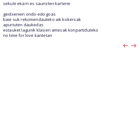
sekule ekarri es saunsten karterie
geidxenien ondo-edo goas
baie suk rekomendauteko aik kickersak
apurtuten daukedas
estauket lagunik klasien amesak konpartiduteko
no time for love kantetan