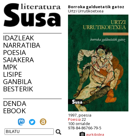
Borroka galduetatik gatoz
Urtzi Urrutikoetxea
IDAZLEAK
NARRATIBA
POESIA
SAIAKERA
MPK
LISIPE
GANBILA
BESTERIK
DENDA
EBOOK
1997, poesia
Poesia
22
100 orrialde
978-84-86766-79-5
aurkibidea