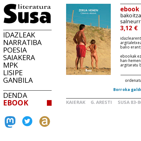
ebook
bakoitz
salneurr
3,12 €
IDAZLEAK
idazlearent
NARRATIBA
argitaletxe
balio erant
POESIA
SAIAKERA
ebookak ez
han-hemen
MPK
argitaratu
LISIPE
GANBILA
ordenat
Borroka gald
DENDA
EBOOK
KAIERAK
G.
ARESTI
SUSA
83-8
_
_